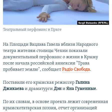
ПРИСОЕДИНЯЙТЕСЬ!
ПОБЕДИТЕЛЕЙ НЕ СУДЯТ?
КРЫМ.НЕПОКОРЕННЫЙ
ELIFBE
Театральный перфоманс в Праге
УКРАИНСКАЯ ПРОБЛЕМА КРЫМА
Все сайты RFE/RL
На Площади Вацлава Гавела вблизи Народного
театра жителям столицы Чехии показали
документальный перфоманс о жизни в Крыму
после начала российской аннексии "Трава
пробивает землю", сообщает
Радіо Свобода
.
Поставили его крымская режиссер
Галина
Джикаева
и драматурги
Дэн
и
Яна Гуменные
.
По их словам, в основе проекта лежит современная
крымскотатарская поэзия, отчет организаций