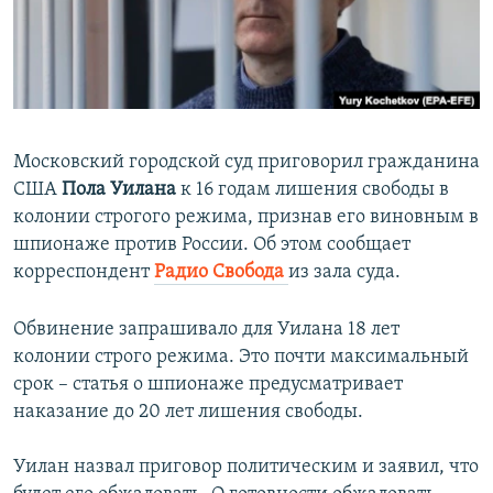
ПРИСОЕДИНЯЙТЕСЬ!
ПОБЕДИТЕЛЕЙ НЕ СУДЯТ?
КРЫМ.НЕПОКОРЕННЫЙ
ELIFBE
УКРАИНСКАЯ ПРОБЛЕМА КРЫМА
Московский городской суд приговорил гражданина
Все сайты RFE/RL
США
Пола Уилана
к 16 годам лишения свободы в
колонии строгого режима, признав его виновным в
шпионаже против России. Об этом сообщает
корреспондент
Радио Свобода
из зала суда.
Обвинение запрашивало для Уилана 18 лет
колонии строго режима. Это почти максимальный
срок – статья о шпионаже предусматривает
наказание до 20 лет лишения свободы.
Уилан назвал приговор политическим и заявил, что