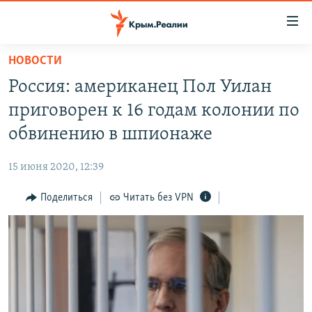
Доступность
ссылки
Вернуться
НОВОСТИ
к
НОВОСТИ
Россия: американец Пол Уилан
основному
СПЕЦПРОЕКТЫ
содержанию
приговорен к 16 годам колонии по
ВОДА
Вернутся
ГРУЗ 200
обвинению в шпионаже
к
ИСТОРИЯ
КАРТА ВОЕННЫХ ОБЪЕКТОВ КРЫМА
главной
15 июня 2020, 12:39
ЕЩЕ
11 ЛЕТ ОККУПАЦИИ КРЫМА. 11 ИСТОРИЙ СОПРОТИВЛЕНИЯ
навигации
Вернутся
Поделиться
Читать без VPN
РАДІО СВОБОДА
ИНТЕРАКТИВ
к
КАК ОБОЙТИ БЛОКИРОВКУ
ИНФОГРАФИКА
поиску
ТЕЛЕПРОЕКТ КРЫМ.РЕАЛИИ
Українською
СОВЕТЫ ПРАВОЗАЩИТНИКОВ
Qırımtatar
ПРОПАВШИЕ БЕЗ ВЕСТИ