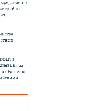
осредственно
митрий и с
ия,
ийства
вестный
мизму в
лиева и
з-за
стах Бабченко
ссийскими