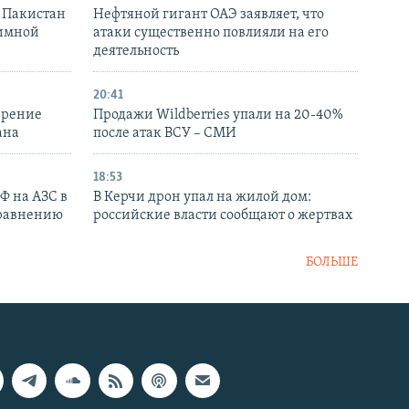
и Пакистан
Нефтяной гигант ОАЭ заявляет, что
аимной
атаки существенно повлияли на его
деятельность
20:41
ирение
Продажи Wildberries упали на 20-40%
ана
после атак ВСУ – СМИ
18:53
РФ на АЗС в
В Керчи дрон упал на жилой дом:
сравнению
российские власти сообщают о жертвах
БОЛЬШЕ