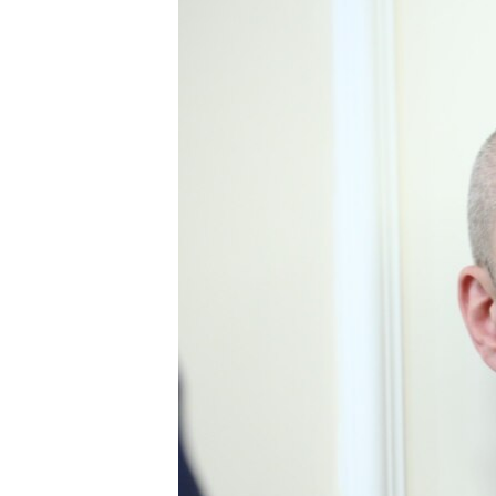
ПОБЕДИТЕЛЕЙ НЕ СУДЯТ?
КРЫМ.НЕПОКОРЕННЫЙ
ELIFBE
УКРАИНСКАЯ ПРОБЛЕМА КРЫМА