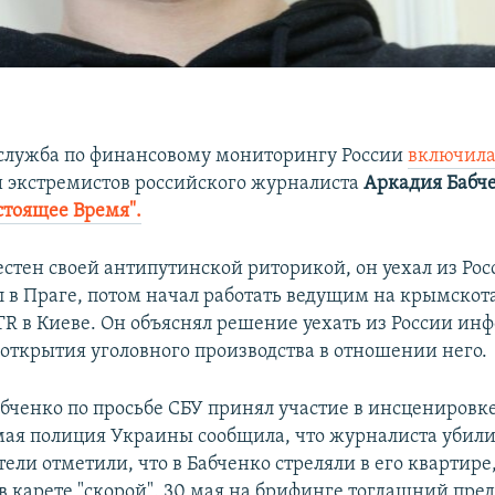
служба по финансовому мониторингу России
включил
и экстремистов российского журналиста
Аркадия Бабче
тоящее Время".
естен своей антипутинской риторикой, он уехал из Рос
ил в Праге, потом начал работать ведущим на крымско
TR в Киеве. Он объяснял решение уехать из России ин
открытия уголовного производства в отношении него.
абченко по просьбе СБУ принял участие в инсценировке
 мая полиция Украины сообщила, что журналиста убили
ли отметили, что в Бабченко стреляли в его квартире,
в карете "скорой". 30 мая на брифинге тогдашний пре