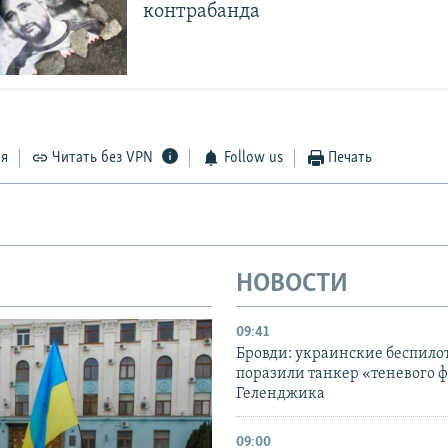
контрабанда
ся
Читать без VPN
Follow us
Печать
НОВОСТИ
09:41
Бровди: украинские беспил
поразили танкер «теневого ф
Геленджика
09:00