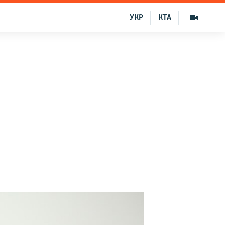
УКР
КТА