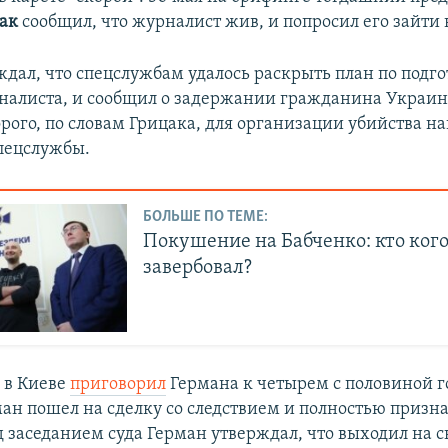
ак
сообщил, что журналист жив, и попросил его зайти в
ждал, что спецслужбам удалось раскрыть план по подго
налиста, и сообщил о задержании гражданина Украи
орого, по словам Грицака, для организации убийства н
пецслужбы.
БОЛЬШЕ ПО ТЕМЕ:
Покушение на Бабченко: кто ког
завербовал?
д в Киеве
приговорил
Германа к четырем с половиной 
ан пошел на сделку со следствием и полностью призна
 заседанием суда Герман утверждал, что выходил на св