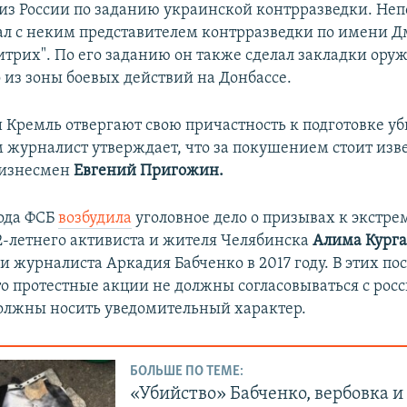
из России по заданию украинской контрразведки. Неп
ал с неким представителем контрразведки по имени Д
трих". По его заданию он также сделал закладки оруж
 из зоны боевых действий на Донбассе.
 Кремль отвергают свою причастность к подготовке уб
м журналист утверждает, что за покушением стоит из
бизнесмен
Евгений Пригожин.
года ФСБ
возбудила
уголовное дело о призывах к экстре
-летнего активиста и жителя Челябинска
Алима Курга
и журналиста Аркадия Бабченко в 2017 году. В этих по
то протестные акции не должны согласовываться с ро
должны носить уведомительный характер.
БОЛЬШЕ ПО ТЕМЕ:
«Убийство» Бабченко, вербовка и