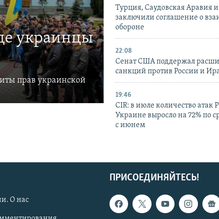
Турция, Саудовская Аравия 
заключили соглашение о вз
обороне
где украинцы
22:08
Сенат США поддержал расш
санкций против России и Ир
щиты прав украинской
19:46
CIR: в июле количество атак 
Украине выросло на 72% по 
с июнем
ПРИСОЕДИНЯЙТЕСЬ!
и. О нас
омментирования