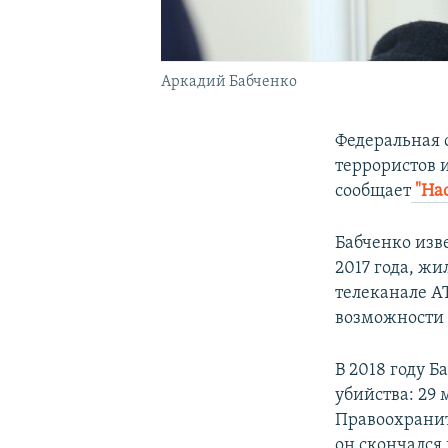
Аркадий Бабченко
Федеральная 
террористов 
сообщает
"Нас
Бабченко изв
2017 года, ж
телеканале A
возможности 
В 2018 году Б
убийства: 29
Правоохраните
он скончался 