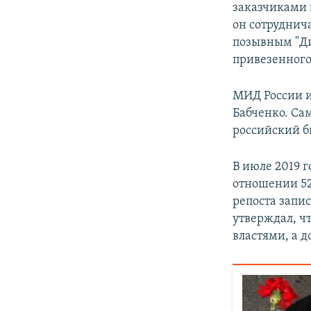
заказчиками 
он сотруднич
позывным "Ди
привезенного
МИД России и
Бабченко. Са
российский 
В июле 2019 
отношении 52
репоста запис
утверждал, ч
властями, а 