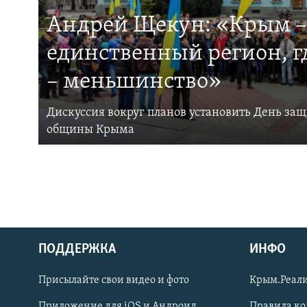
Андрей Щекун: «Крым –
единственный регион, 
– меньшинство»
Дискуссия вокруг планов установить День за
общины Крыма
ПОДДЕРЖКА
ИНФО
Українською
Присылайте свои видео и фото
Крым.Реали
Qırımtatar
Приложение для iOS и Андроид
Правила к