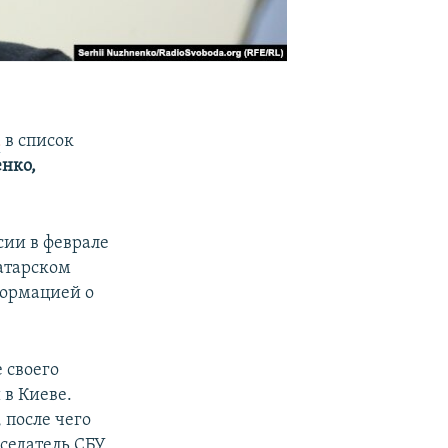
а
в список
нко,
сии в феврале
татарском
формацией о
 своего
 в Киеве.
 после чего
дседатель СБУ