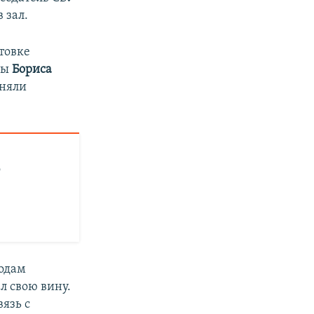
 зал.
товке
ны
Бориса
аняли
о
годам
л свою вину.
язь с