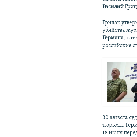
Василий Гриц
Грицак утвер
убийства жур
Германа
, кот
российские с
30 августа су
тюрьмы. Герм
18 июня перед