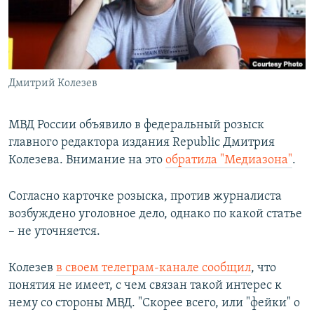
ПРИСОЕДИНЯЙТЕСЬ!
ПОБЕДИТЕЛЕЙ НЕ СУДЯТ?
КРЫМ.НЕПОКОРЕННЫЙ
ELIFBE
Дмитрий Колезев
УКРАИНСКАЯ ПРОБЛЕМА КРЫМА
Все сайты RFE/RL
МВД России объявило в федеральный розыск
главного редактора издания Republic
Дмитрия
Колезева. Внимание на это
обратила "Медиазона"
.
Согласно карточке розыска, против журналиста
возбуждено уголовное дело, однако по какой статье
– не уточняется.
Колезев
в своем телеграм-канале сообщил
, что
понятия не имеет, с чем связан такой интерес к
нему со стороны МВД. "Скорее всего, или "фейки" о