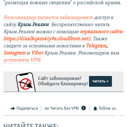
"размещая ложные сведения" о российской армии.
Роскомнадзор пытается заблокировать
доступ к
сайту
Крым.Реалии
.
Беспрепятственно читать
Крым.Реалии мож
но с помощью
зеркального сайта:
https://d1axlkqxm41y9z.cloudfront.net/
. ​
Также
следите за основными новостями в
Telegram
,
Instagram
и
Viber
Крым.Реалии. Рекомендуем вам
установить
VPN
.
Сайт заблокирован?
читать >
Обойдите блокировку!
Поделиться
Читать без VPN
Follow us