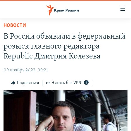
Доступность
ссылки
Вернуться
НОВОСТИ
к
НОВОСТИ
В России объявили в федеральный
основному
СПЕЦПРОЕКТЫ
содержанию
розыск главного редактора
ВОДА
Вернутся
ГРУЗ 200
Republic Дмитрия Колезева
к
ИСТОРИЯ
КАРТА ВОЕННЫХ ОБЪЕКТОВ КРЫМА
главной
09 ноября 2022, 09:21
ЕЩЕ
11 ЛЕТ ОККУПАЦИИ КРЫМА. 11 ИСТОРИЙ СОПРОТИВЛЕНИЯ
навигации
Вернутся
Поделиться
Читать без VPN
РАДІО СВОБОДА
ИНТЕРАКТИВ
к
КАК ОБОЙТИ БЛОКИРОВКУ
ИНФОГРАФИКА
поиску
ТЕЛЕПРОЕКТ КРЫМ.РЕАЛИИ
Українською
СОВЕТЫ ПРАВОЗАЩИТНИКОВ
Qırımtatar
ПРОПАВШИЕ БЕЗ ВЕСТИ