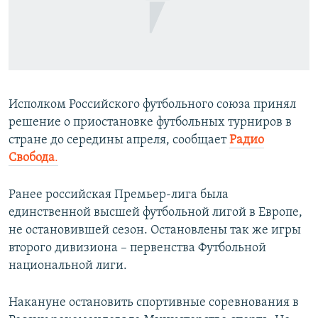
ПРИСОЕДИНЯЙТЕСЬ!
ПОБЕДИТЕЛЕЙ НЕ СУДЯТ?
КРЫМ.НЕПОКОРЕННЫЙ
ELIFBE
УКРАИНСКАЯ ПРОБЛЕМА КРЫМА
Исполком Российского футбольного союза принял
Все сайты RFE/RL
решение о приостановке футбольных турниров в
стране до середины апреля, сообщает
Радио
Свобода
.
Ранее российская Премьер-лига была
единственной высшей футбольной лигой в Европе,
не остановившей сезон. Остановлены так же игры
второго дивизиона – первенства Футбольной
национальной лиги.
Накануне остановить спортивные соревнования в