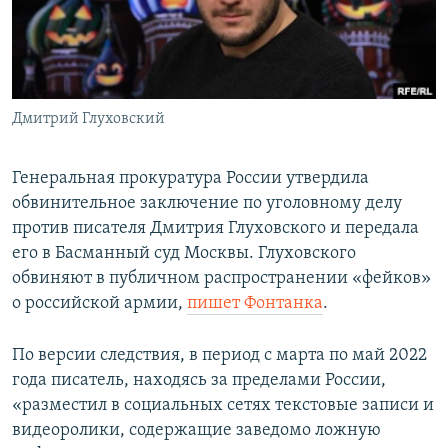
ПРИСОЕДИНЯЙТЕСЬ!
ПОБЕДИТЕЛЕЙ НЕ СУДЯТ?
КРЫМ.НЕПОКОРЕННЫЙ
ELIFBE
Дмитрий Глуховский
УКРАИНСКАЯ ПРОБЛЕМА КРЫМА
Все сайты RFE/RL
Генеральная прокуратура России утвердила
обвинительное заключение по уголовному делу
против писателя Дмитрия Глуховского и передала
его в Басманный суд Москвы. Глуховского
обвиняют в публичном распространении «фейков»
о российской армии,
пишет Фонтанка
.
По версии следствия, в период с марта по май 2022
года писатель, находясь за пределами России,
«разместил в социальных сетях текстовые записи и
видеоролики, содержащие заведомо ложную