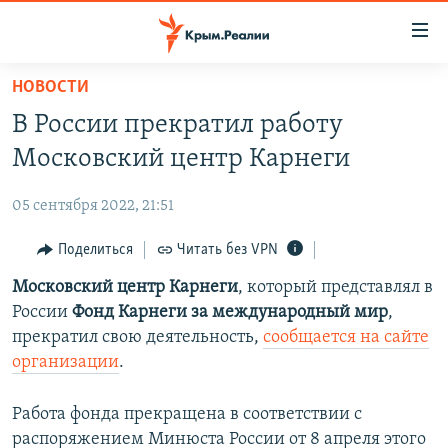
Доступность
ссылки
Вернуться
НОВОСТИ
к
НОВОСТИ
В России прекратил работу
основному
СПЕЦПРОЕКТЫ
содержанию
Московский центр Карнеги
ВОДА
Вернутся
ГРУЗ 200
к
05 сентября 2022, 21:51
ИСТОРИЯ
КАРТА ВОЕННЫХ ОБЪЕКТОВ КРЫМА
главной
ЕЩЕ
Поделиться
Читать без VPN
11 ЛЕТ ОККУПАЦИИ КРЫМА. 11 ИСТОРИЙ СОПРОТИВЛЕНИЯ
навигации
Вернутся
РАДІО СВОБОДА
Московский центр Карнеги
, который представлял в
ИНТЕРАКТИВ
к
России
Фонд Карнеги за международный мир
,
КАК ОБОЙТИ БЛОКИРОВКУ
ИНФОГРАФИКА
поиску
прекратил свою деятельность,
сообщается на сайте
ТЕЛЕПРОЕКТ КРЫМ.РЕАЛИИ
организации
.
Українською
СОВЕТЫ ПРАВОЗАЩИТНИКОВ
Qırımtatar
Работа фонда прекращена в соответствии с
ПРОПАВШИЕ БЕЗ ВЕСТИ
распоряжением Минюста России от 8 апреля этого