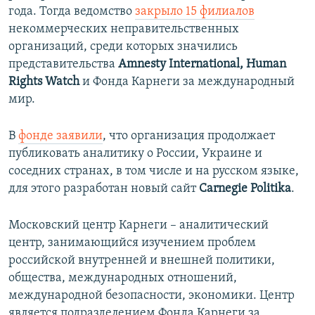
года. Тогда ведомство
закрыло 15 филиалов
ПРИСОЕДИНЯЙТЕСЬ!
ПОБЕДИТЕЛЕЙ НЕ СУДЯТ?
некоммерческих неправительственных
КРЫМ.НЕПОКОРЕННЫЙ
организаций, среди которых значились
представительства
Amnesty International, Human
ELIFBE
Rights Watch
и Фонда Карнеги за международный
УКРАИНСКАЯ ПРОБЛЕМА КРЫМА
мир.
Все сайты RFE/RL
В
фонде заявили
, что организация продолжает
публиковать аналитику о России, Украине и
соседних странах, в том числе и на русском языке,
для этого разработан новый сайт
Carnegie Politika
.
Московский центр Карнеги – аналитический
центр, занимающийся изучением проблем
российской внутренней и внешней политики,
общества, международных отношений,
международной безопасности, экономики. Центр
является подразделением Фонда Карнеги за