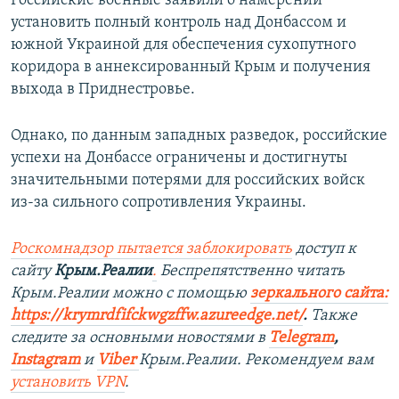
Российские военные заявили о намерении
установить полный контроль над Донбассом и
южной Украиной для обеспечения сухопутного
коридора в аннексированный Крым и получения
выхода в Приднестровье.
Однако, по данным западных разведок, российские
успехи на Донбассе ограничены и достигнуты
значительными потерями для российских войск
из-за сильного сопротивления Украины.
Роскомнадзор пытается заблокировать
доступ к
сайту
Крым.Реалии
.
Беспрепятственно читать
Крым.Реалии можно с помощью
зеркального сайта:
https://krymrdfifckwgzffw.azureedge.net/
. ​
Также
следите за основными новостями в
Telegram
,
Instagram
и
Viber
Крым.Реалии. Рекомендуем вам
установить
VPN
.