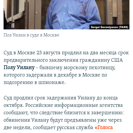
ПРИСОЕДИНЯЙТЕСЬ!
ПОБЕДИТЕЛЕЙ НЕ СУДЯТ?
КРЫМ.НЕПОКОРЕННЫЙ
ELIFBE
Пол Уилан в суде в Москве
УКРАИНСКАЯ ПРОБЛЕМА КРЫМА
Все сайты RFE/RL
Суд в Москве 23 августа продлил на два месяца срок
предварительного заключения гражданину США
Полу Уилану
– бывшему морскому пехотинцу,
которого задержали в декабре в Москве по
подозрению в шпионаже.
Суд продлил срок задержания Уилану до конца
октября. Российские информационные агентства
сообщают, что следствие близится к завершению:
обвинения Уилану будут предъявлены уже через
две недели, сообщает русская служба
«Голоса