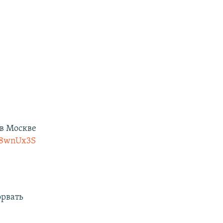
в Москве
cG8wnUx3S
орвать