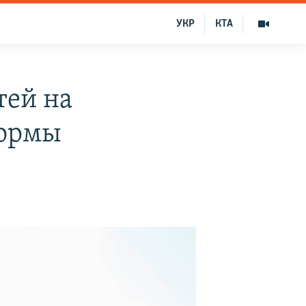
УКР
КТА
тей на
формы