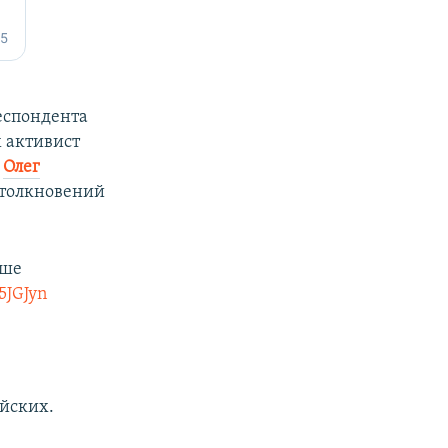
еспондента
х активист
Олег
столкновений
аше
5JGJyn
йских.