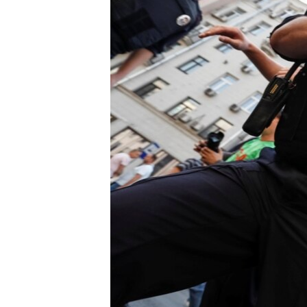
ПОБЕДИТЕЛЕЙ НЕ СУДЯТ?
КРЫМ.НЕПОКОРЕННЫЙ
ELIFBE
УКРАИНСКАЯ ПРОБЛЕМА КРЫМА