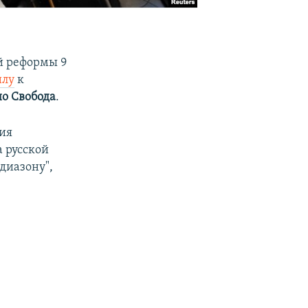
й реформы 9
илу
к
о Свобода
.
ия
 русской
диазону",