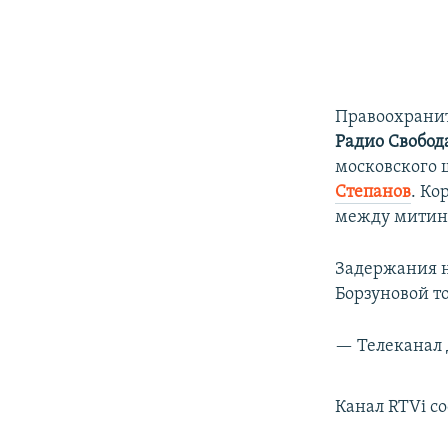
Правоохранит
Радио Свобод
московского 
Степанов
. Ко
между митин
Задержания 
Борзуновой т
— Телеканал 
Канал RTVi с