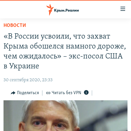
Доступность
ссылки
Вернуться
НОВОСТИ
к
НОВОСТИ
«В России усвоили, что захват
основному
СПЕЦПРОЕКТЫ
содержанию
Крыма обошелся намного дороже,
ВОДА
Вернутся
ГРУЗ 200
чем ожидалось» – экс-посол США
к
ИСТОРИЯ
КАРТА ВОЕННЫХ ОБЪЕКТОВ КРЫМА
в Украине
главной
ЕЩЕ
11 ЛЕТ ОККУПАЦИИ КРЫМА. 11 ИСТОРИЙ СОПРОТИВЛЕНИЯ
навигации
30 сентября 2020, 23:33
Вернутся
РАДІО СВОБОДА
ИНТЕРАКТИВ
к
Поделиться
Читать без VPN
КАК ОБОЙТИ БЛОКИРОВКУ
ИНФОГРАФИКА
поиску
ТЕЛЕПРОЕКТ КРЫМ.РЕАЛИИ
Українською
СОВЕТЫ ПРАВОЗАЩИТНИКОВ
Qırımtatar
ПРОПАВШИЕ БЕЗ ВЕСТИ