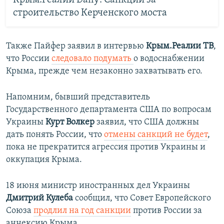
Крым.Реалии Daily: Санкции за
строительство Керченского моста
Также Пайфер
заявил в интервью
Крым.Реалии ТВ
,
что России
следовало подумать
о водоснабжении
Крыма, прежде чем незаконно захватывать его.
Напомним, бывший представитель
Государственного департамента США по вопросам
Украины
Курт Волкер
заявил, что США должны
дать понять России, что
отмены санкций не будет
,
пока не прекратится агрессия против Украины и
оккупация Крыма.
18 июня министр иностранных дел Украины
Дмитрий Кулеба
сообщил, что Совет Европейского
Союза
продлил на год санкции
против России за
аннексию Крыма.