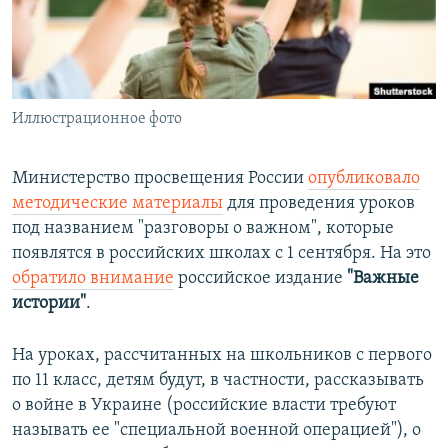
ПРИСОЕДИНЯЙТЕСЬ!
ПОБЕДИТЕЛЕЙ НЕ СУДЯТ?
КРЫМ.НЕПОКОРЕННЫЙ
ELIFBE
Иллюстрационное фото
УКРАИНСКАЯ ПРОБЛЕМА КРЫМА
Все сайты RFE/RL
Министерство просвещения России
опубликовало
методические материалы
для проведения уроков
под названием "разговоры о важном", которые
появлятся в российских школах с 1 сентября. На это
обратило внимание
российское издание
"Важные
истории"
.
На уроках, рассчитанных на школьников с первого
по 11 класс, детям будут, в частности, рассказывать
о войне в Украине (российские власти требуют
называть ее "специальной военной операцией"), о