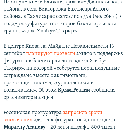
Накануне в селе Ближнегородское Джанкойского
района, в селе Викторовка Бахчисарайского
района, в Бахчисарае состоялись дуа (молебны) в
поддержку фигурантов второй бахчисарайской
группы «дела Хизб ут-Тахрир».
В центре Киева на Майдане Независимости 16
сентября
планируют провести
акцию в поддержку
фигурантов бахчисарайского «дела Хизб ут-
Тахрир», на которой «соберутся неравнодушные
сограждане вместе с активистами,
правозащитниками, журналистами и
политиками». Об этом
Крым.Реалии
сообщили
организаторы акции.
Российская прокуратура
запросила сроки
заключения
для всех фигурантов данного дела:
Марлену Асанову
– 20 лет и штраф в 800 тысяч