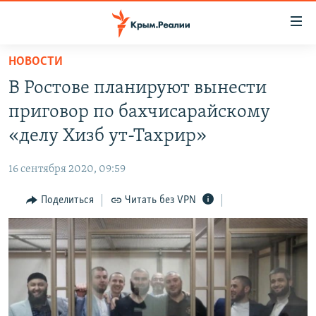
Доступность
ссылки
Вернуться
НОВОСТИ
к
НОВОСТИ
В Ростове планируют вынести
основному
СПЕЦПРОЕКТЫ
содержанию
приговор по бахчисарайскому
ВОДА
Вернутся
ГРУЗ 200
«делу Хизб ут-Тахрир»
к
ИСТОРИЯ
КАРТА ВОЕННЫХ ОБЪЕКТОВ КРЫМА
главной
16 сентября 2020, 09:59
ЕЩЕ
11 ЛЕТ ОККУПАЦИИ КРЫМА. 11 ИСТОРИЙ СОПРОТИВЛЕНИЯ
навигации
Вернутся
Поделиться
Читать без VPN
РАДІО СВОБОДА
ИНТЕРАКТИВ
к
КАК ОБОЙТИ БЛОКИРОВКУ
ИНФОГРАФИКА
поиску
ТЕЛЕПРОЕКТ КРЫМ.РЕАЛИИ
Українською
СОВЕТЫ ПРАВОЗАЩИТНИКОВ
Qırımtatar
ПРОПАВШИЕ БЕЗ ВЕСТИ