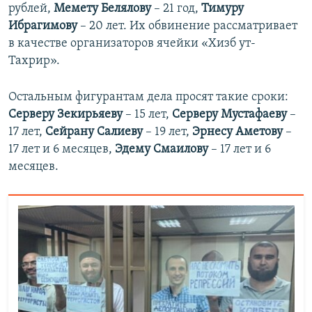
рублей,
Мемету Белялову
– 21 год,
Тимуру
Ибрагимову
– 20 лет. Их обвинение рассматривает
в качестве организаторов ячейки «Хизб ут-
Тахрир».
Остальным фигурантам дела просят такие сроки:
Серверу Зекирьяеву
– 15 лет,
Серверу Мустафаеву
–
17 лет,
Сейрану Салиеву
– 19 лет,
Эрнесу Аметову
–
17 лет и 6 месяцев,
Эдему Смаилову
– 17 лет и 6
месяцев.