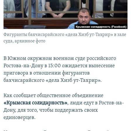
ПРИСОЕДИНЯЙТЕСЬ!
ПОБЕДИТЕЛЕЙ НЕ СУДЯТ?
КРЫМ.НЕПОКОРЕННЫЙ
ELIFBE
Фигуранты бахчисарайского «дела Хизб ут-Тахрир» в зале
УКРАИНСКАЯ ПРОБЛЕМА КРЫМА
суда, архивное фото
Все сайты RFE/RL
В Южном окружном военном суде российского
Ростова-на-Дону в 15:00 ожидается вынесение
приговора в отношении фигурантов
бахчисарайского «дела Хизб ут-Тахрир».
Как сообщает общественное объединение
«Крымская солидарность»
, люди едут в Ростов-на-
Дону, для того, чтобы поддержать своих
единоверцев.​