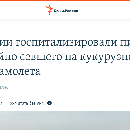
сии госпитализировали п
йно севшего на кукурузн
самолета
17:47
ся
Читать без VPN