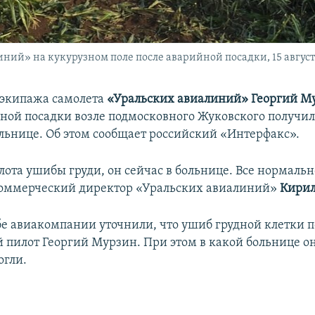
ий» на кукурузном поле после аварийной посадки, 15 августа
 экипажа самолета
«Уральских авиалиний»
Георгий М
ной посадки возле подмосковного Жуковского получи
больнице. Об этом сообщает российский «Интерфакс».
лота ушибы груди, он сейчас в больнице. Все нормально
коммерческий директор «Уральских авиалиний»
Кирил
бе авиакомпании уточнили, что ушиб грудной клетки п
й пилот Георгий Мурзин. При этом в какой больнице он
огли.