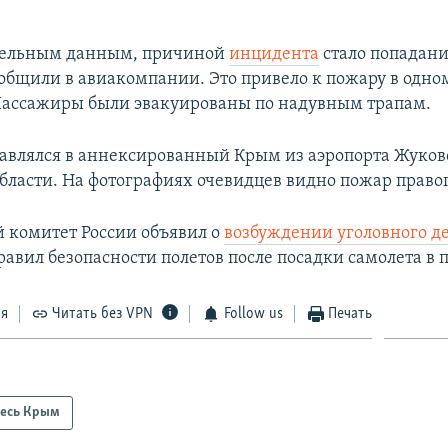
тельным данным, причиной
инцидента
стало попадани
ообщили в авиакомпании. Это привело к пожару в одно
Пассажиры были эвакуированы по надувным трапам.
авлялся в аннексированный Крым из аэропорта Жуков
бласти. На фотографиях очевидцев видно пожар правог
 комитет России объявил о
возбуждении уголовного д
авил безопасности полетов после посадки самолета в п
ся
Читать без VPN
Follow us
Печать
есь Крым