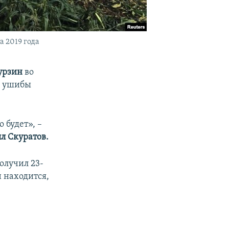
 2019 года
урзин
во
л ушибы
 будет», –
л Скуратов.
олучил 23-
 находится,