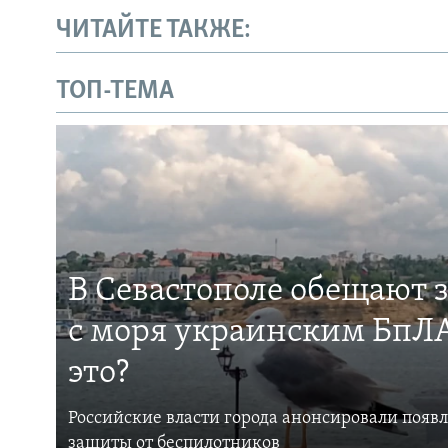
ЧИТАЙТЕ ТАКЖЕ:
ТОП-ТЕМА
В Севастополе обещают 
с моря украинским БпЛА
это?
Российские власти города анонсировали появ
защиты от беспилотников