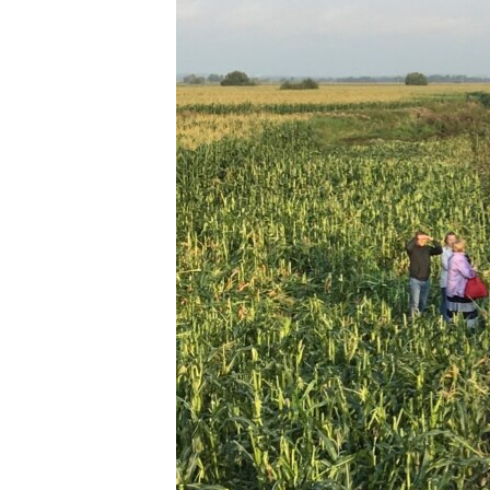
ПОБЕДИТЕЛЕЙ НЕ СУДЯТ?
КРЫМ.НЕПОКОРЕННЫЙ
ELIFBE
УКРАИНСКАЯ ПРОБЛЕМА КРЫМА