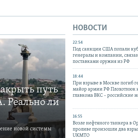
НОВОСТИ
22:54
Под санкции США попали ку
генералы и компании, связа
поставками оружия из РФ
18:44
При взрыве в Москве погиб г
закрыть путь
майор армии РФ Плохотнюк и
главкома ВКС – российские 
. Реально ли
16:55
Возле нефтяного танкера в 
ление новой системы
проливе произошли два взры
UKMTO