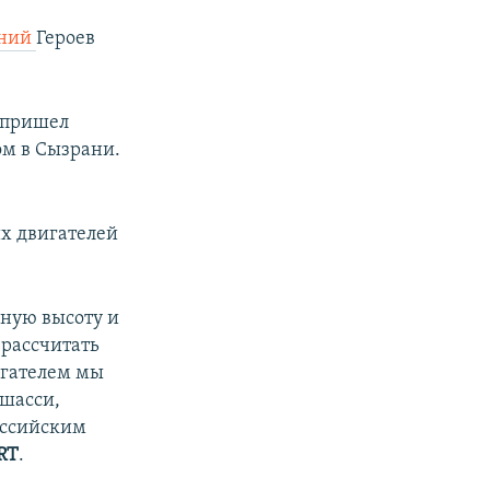
аний
Героев
 пришел
ом в Сызрани.
их двигателей
нную высоту и
 рассчитать
вигателем мы
 шасси,
российским
RT
.