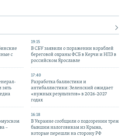
19:15
бинские
В СБУ заявили о поражении кораблей
нные с
береговой охраны ФСБ в Керчи и НПЗ в
российском Ярославле
17:40
енерал-
Разработка баллистики и
 зять
антибаллистики: Зеленский ожидает
медиа
«нужных результатов» в 2026-2027
годах
16:18
Ормузском
В Украине сообщили о подозрении трем
ва –
бывшим налоговикам из Крыма,
которые перешли на сторону РФ