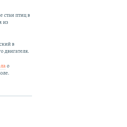
е стаи птиц в
м из
ский в
о двигателя.
px
width
ела
о
оле.