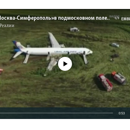
Самолет «Москва-Симферополь» в подмосковном поле (видео)
EMB
Реалии
No media source currently available
0:53
EMBED