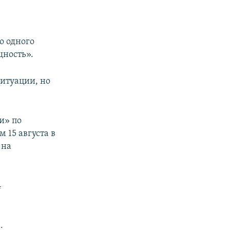
о одного
щность».
итуации, но
и» по
15 августа в
 на
4
.