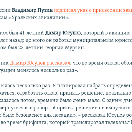
оссии
Владимир Путин
подписал указ о присвоении зв
кам «Уральских авиалиний».
том был 41-летний
Дамир Юсупов
, который в авиацию
 лет назад: до этого он работал муниципальным юрист
ом был 23-летний Георгий Мурзин.
тчик
Дамир Юсупов рассказал
, что во время отказа обо
уации менялось несколько раз».
ялось несколько раз. Я планировал набрать определе
жаться, отработать отказ, принять решение, правильно
оказалось потом, времени было очень мало. С одним д
вернуться в аэропорт. Я принял решение не выпускать
о было безопаснее для посадки», – рассказал Юсупов 
во время брифинга, который транслировал телеканал