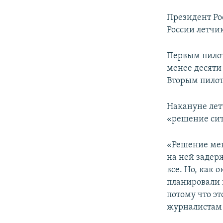
Президент Р
России летчи
Первым пило
менее десяти
Вторым пилот
Накануне ле
«решение сит
«Решение мен
на ней задер
все. Но, как 
планировали 
потому что эт
журналистам 