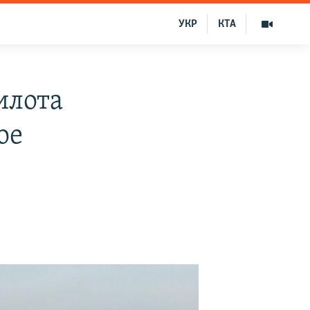
УКР
КТА
илота
ое