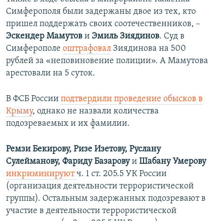
Симферополя были задержаны двое из тех, кто
пришел поддержать своих соотечественников, –
Эскендер Мамутов
и
Эмиль Зиядинов
. Суд в
Симферополе
оштрафовал
Зиядинова на 500
рублей за «неповиновение полиции». А Мамутова
арестовали на 5 суток.
В ФСБ России
подтвердили проведение обысков в
Крыму
, однако не назвали количества
подозреваемых и их фамилии.
Ремзи Бекирову, Ризе Изетову, Руслану
Сулейманову, Фариду Базарову
и
Шабану Умерову
инкриминируют
ч. 1 ст. 205.5 УК России
(организация деятельности террористической
группы). Остальным задержанных подозревают в
участие в деятельности террористической