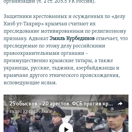
организации (ч. 2 ст. 205.5 УК России).
Защитники арестованных и осужденных по «делу
Хизб ут-Тахрир» крымчан считают их
преследование мотивированным по религиозному
признаку. Адвокат
Эмиль Курбединов
отмечает, что
преследуемые по этому делу российскими
правоохранительными органами –
преимущественно крымские татары, а также
украинцы, русские, таджики, азербайджанцы и
крымчане другого этнического происхождения,
исповедующие ислам.
25 обысков – 20 арестов. ФСБ против крымских татар (видео)
видео
Крым.Реалии
No media source currently available