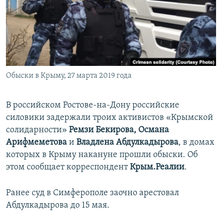
ПРИСОЕДИНЯЙТЕСЬ!
ПОБЕДИТЕЛЕЙ НЕ СУДЯТ?
КРЫМ.НЕПОКОРЕННЫЙ
ELIFBE
УКРАИНСКАЯ ПРОБЛЕМА КРЫМА
Все сайты RFE/RL
Обыски в Крыму, 27 марта 2019 года
В российском Ростове-на-Дону российские
силовики задержали троих активистов «Крымской
солидарности»
Ремзи Бекирова, Османа
Арифмеметова
и
Владлена Абдулкадырова
, в домах
которых в Крыму накануне прошли обыски. Об
этом сообщает корреспондент
Крым.Реалии
.
Ранее суд в Симферополе заочно арестовал
Абдулкадырова до 15 мая.