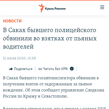
Доступность
ссылки
Вернуться
НОВОСТИ
к
НОВОСТИ
В Саках бывшего полицейского
основному
СПЕЦПРОЕКТЫ
содержанию
обвинили во взятках от пьяных
ВОДА
Вернутся
ГРУЗ 200
водителей
к
ИСТОРИЯ
КАРТА ВОЕННЫХ ОБЪЕКТОВ КРЫМА
главной
21 июля 2020, 15:58
ЕЩЕ
11 ЛЕТ ОККУПАЦИИ КРЫМА. 11 ИСТОРИЙ СОПРОТИВЛЕНИЯ
навигации
Вернутся
Поделиться
Читать без VPN
РАДІО СВОБОДА
ИНТЕРАКТИВ
к
В Саках бывшего госавтоинспектора обвинили в
КАК ОБОЙТИ БЛОКИРОВКУ
ИНФОГРАФИКА
поиску
получении взяток от задержанных за пьяное
ТЕЛЕПРОЕКТ КРЫМ.РЕАЛИИ
вождение. Об этом сообщает управление Следкома
Українською
России по Крыму и Севастополю.
СОВЕТЫ ПРАВОЗАЩИТНИКОВ
Qırımtatar
ПРОПАВШИЕ БЕЗ ВЕСТИ