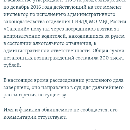
В ведомстве утверждают, что в период с января 2015
ПРИСОЕДИНЯЙТЕСЬ!
ПОБЕДИТЕЛЕЙ НЕ СУДЯТ?
по декабрь 2016 года действующий на тот момент
инспектор по исполнению административного
КРЫМ.НЕПОКОРЕННЫЙ
законодательства отделения ГИБДД МО МВД России
ELIFBE
«Сакский» получал через посредников взятки за
непривлечение водителей, находившихся за рулем
УКРАИНСКАЯ ПРОБЛЕМА КРЫМА
в состоянии алкогольного опьянения, к
Все сайты RFE/RL
административной ответственности. Общая сумма
незаконных вознаграждений составила 300 тысяч
рублей.
В настоящее время расследование уголовного дела
завершено, оно направлено в суд для дальнейшего
рассмотрения по существу.
Имя и фамилия обвиняемого не сообщается, его
комментарии отсутствуют.