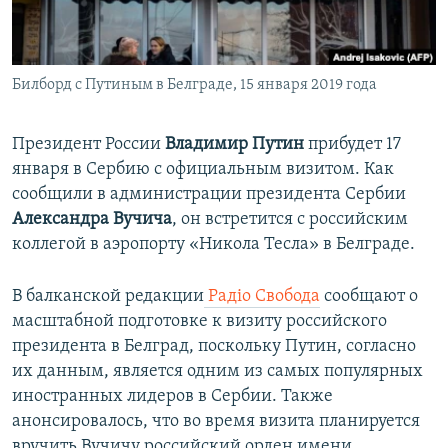
ПРИСОЕДИНЯЙТЕСЬ!
ПОБЕДИТЕЛЕЙ НЕ СУДЯТ?
КРЫМ.НЕПОКОРЕННЫЙ
Билборд с Путиным в Белграде, 15 января 2019 года
ELIFBE
УКРАИНСКАЯ ПРОБЛЕМА КРЫМА
Президент России
Владимир Путин
прибудет 17
Все сайты RFE/RL
января в Сербию с официальным визитом. Как
сообщили в администрации президента Сербии
Александра Вучича
, он встретится с российским
коллегой в аэропорту «Никола Тесла» в Белграде.
В балканской редакции
Радіо Свобода
сообщают о
масштабной подготовке к визиту российского
президента в Белград, поскольку Путин, согласно
их данным, является одним из самых популярных
иностранных лидеров в Сербии. Также
анонсировалось, что во время визита планируется
вручить Вучичу российский орден имени