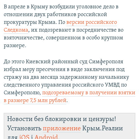
В апреле в Крыму возбудили уголовное дело в
отношении двух работников российской
прокуратуры Крыма. По
версии российского
Следкома
, их подозревают в посредничестве во
взяточничестве, совершенном в особо крупном
размере.
До этого Киевский районный суд Симферополя
избрал меру пресечения в виде заключения под
стражу на два месяца задержанному начальнику
следственного управления российского УМВД по
Симферополю,
подозреваемому в получении взятки
в размере 7,5 млн рублей
.
Новости без блокировки и цензуры!
Установить
приложение
Крым.Реалии
для
iOS
і
Android
.