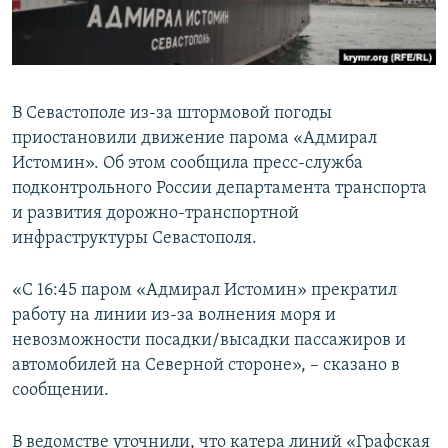
ПРИСОЕДИНЯЙТЕСЬ!
ПОБЕДИТЕЛЕЙ НЕ СУДЯТ?
КРЫМ.НЕПОКОРЕННЫЙ
ELIFBE
В Севастополе из-за штормовой погоды
УКРАИНСКАЯ ПРОБЛЕМА КРЫМА
приостановили движение парома «Адмирал
Все сайты RFE/RL
Истомин». Об этом сообщила пресс-служба
подконтрольного России департамента транспорта
и развития дорожно-транспортной
инфраструктуры Севастополя.
«С 16:45 паром «Адмирал Истомин» прекратил
работу на линии из-за волнения моря и
невозможности посадки/высадки пассажиров и
автомобилей на Северной стороне», – сказано в
сообщении.
В ведомстве уточнили, что катера линий «Графская