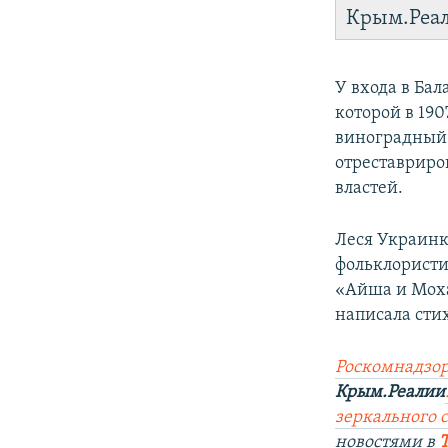
Крым.Реа
У входа в Ба
которой в 19
виноградный с
отреставриро
властей.
Леся Украинк
фольклористи
«Айша и Моха
написала сти
Роскомнадзор
Крым.Реалии
зеркального са
новостями в