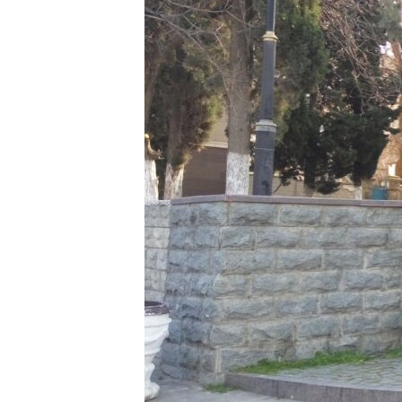
ПОБЕДИТЕЛЕЙ НЕ СУДЯТ?
КРЫМ.НЕПОКОРЕННЫЙ
ELIFBE
УКРАИНСКАЯ ПРОБЛЕМА КРЫМА