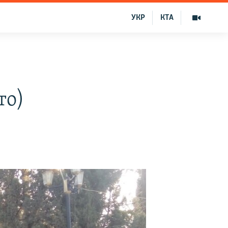
УКР
КТА
то)