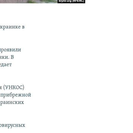
Украинке в
проявили
нки. В
едает
ля (УНКОС)
в прибрежной
украинских
новирусных