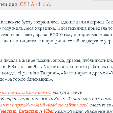
лии для
iOS
і
Android
.
лаклавскую бухту сохранилось здание дачи актрисы Сок
07 году жила Леся Украинка. Писательница приехала то
езон» по совету врача. В 2010 году историческое здан
вали по инициативе и при финансовой поддержке укр
а писала в жанре поэзии, эпоса, драмы, публицистики
ки. В Балаклаве Леся Украинка закончила работать н
ммед», «Іфігенія в Тавриді», «Кассандра» и драмой «
хи «За горою блискавицi».
 пытается заблокировать
доступ к сайту
.
Беспрепятственно читать Крым.Реалии можно с пом
йта: https://d1tv0a1lfw4s4d.cloudfront.net/
,
следите за
Telegram
,
Instagram
и
Viber
Крым.Реалии. Рекомендуем