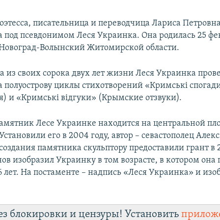
оэтесса, писательница и переводчица Лариса Петровна
а под псевдонимом Леся Украинка. Она родилась 25 фев
е Новоград-Волынский Житомирской области.
а из своих сорока двух лет жизни Леся Украинка пров
а полуострову циклы стихотворений «Кримські спога
) и «Кримські відгуки» (Крымские отзвуки).
памятник Лесе Украинке находится на центральной пл
становили его в 2004 году, автор – севастополец Алек
 создания памятника скульптору предоставили грант в 
ов изобразил Украинку в том возрасте, в котором она
36 лет. На постаменте – надпись «Леся Украинка» и из
ез блокировки и цензуры! Установить
прилож