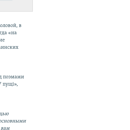
оловой, в
гда «на
ие
аинских
,
ад поэмами
У пущі»,
ощью
 основными
 вам