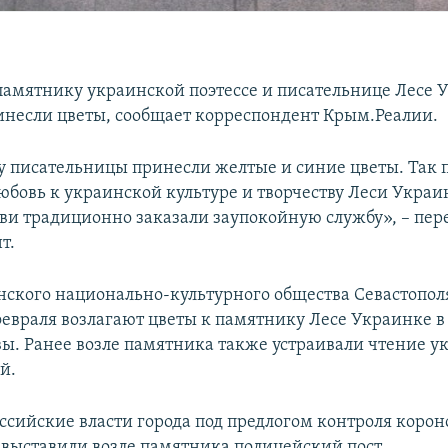
 памятнику украинской поэтессе и писательнице Лесе 
инесли цветы, сообщает корреспондент Крым.Реалии.
у писательницы принесли желтые и синие цветы. Так 
юбовь к украинской культуре и творчеству Леси Украи
ви традиционно заказали заупокойную службу», – пер
т.
ского национально-культурного общества Севастопо
февраля возлагают цветы к памятнику Лесе Украинке 
вы. Ранее возле памятника также устраивали чтение 
й.
российские власти города под предлогом контроля коро
выставили возле памятника полицейский пост.