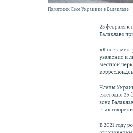
Памятник Лесе Украинке в Балаклаве
25 февраля к
Балаклаве пр
«К постамент
уважение и л
местной церк
корреспонден
Члены Украин
ежегодно 25 
зоне Балакла
стихотворени
В 2021 году 
ограничений 