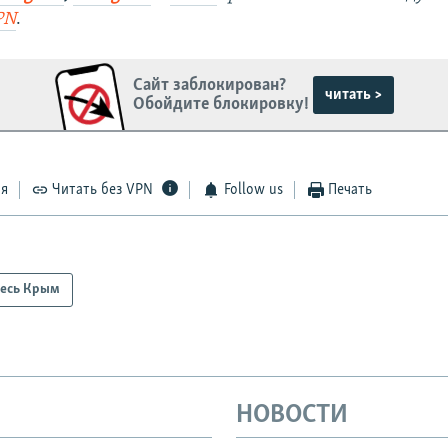
PN
.
Сайт заблокирован?
читать >
Обойдите блокировку!
ся
Читать без VPN
Follow us
Печать
есь Крым
НОВОСТИ