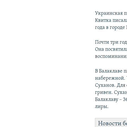
Украинская п
Квитка писал
года в город
Почти три год
Она посвятил
воспоминания
В Балаклаве 
набережной. У
Суханов. Для
гривен. Сухан
Балаклаву – 
лиры.
Новости б