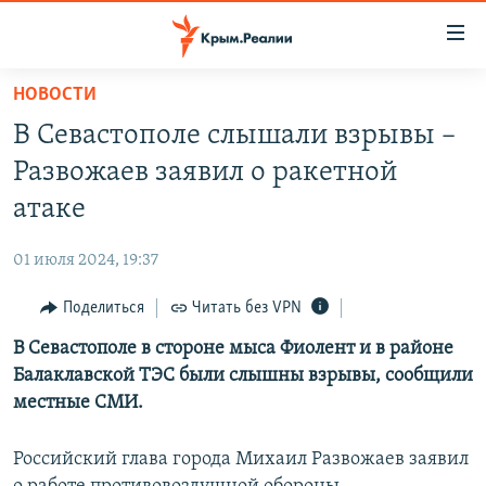
Доступность
ссылки
Вернуться
НОВОСТИ
к
НОВОСТИ
В Севастополе слышали взрывы –
основному
СПЕЦПРОЕКТЫ
содержанию
Развожаев заявил о ракетной
ВОДА
Вернутся
ГРУЗ 200
атаке
к
ИСТОРИЯ
КАРТА ВОЕННЫХ ОБЪЕКТОВ КРЫМА
главной
01 июля 2024, 19:37
ЕЩЕ
11 ЛЕТ ОККУПАЦИИ КРЫМА. 11 ИСТОРИЙ СОПРОТИВЛЕНИЯ
навигации
Вернутся
Поделиться
Читать без VPN
РАДІО СВОБОДА
ИНТЕРАКТИВ
к
В Севастополе в стороне мыса Фиолент и в районе
КАК ОБОЙТИ БЛОКИРОВКУ
ИНФОГРАФИКА
поиску
Балаклавской ТЭС были слышны взрывы, сообщили
ТЕЛЕПРОЕКТ КРЫМ.РЕАЛИИ
местные СМИ.
Українською
СОВЕТЫ ПРАВОЗАЩИТНИКОВ
Qırımtatar
Российский глава города Михаил Развожаев заявил
ПРОПАВШИЕ БЕЗ ВЕСТИ