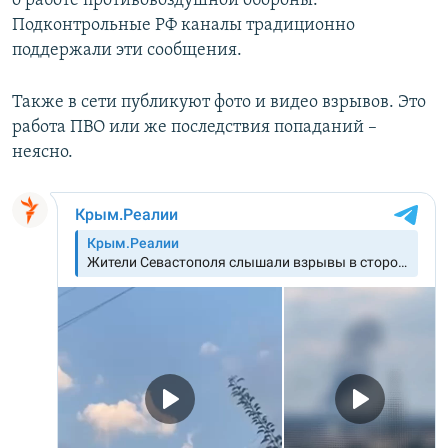
о работе противовоздушной обороны.
ПРИСОЕДИНЯЙТЕСЬ!
ПОБЕДИТЕЛЕЙ НЕ СУДЯТ?
Подконтрольные РФ каналы традиционно
поддержали эти сообщения.
КРЫМ.НЕПОКОРЕННЫЙ
ELIFBE
Также в сети публикуют фото и видео взрывов. Это
работа ПВО или же последствия попаданий –
УКРАИНСКАЯ ПРОБЛЕМА КРЫМА
неясно.
Все сайты RFE/RL