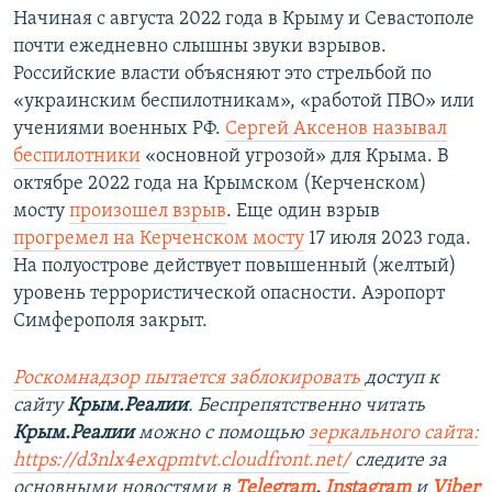
Начиная с августа 2022 года в Крыму и Севастополе
почти ежедневно слышны звуки взрывов.
Российские власти объясняют это стрельбой по
«украинским беспилотникам», «работой ПВО» или
учениями военных РФ.
Сергей Аксенов называл
беспилотники
«основной угрозой» для Крыма. В
октябре 2022 года на Крымском (Керченском)
мосту
произошел взрыв
. Еще один взрыв
прогремел на Керченском мосту
17 июля 2023 года.
На полуострове действует повышенный (желтый)
уровень террористической опасности. Аэропорт
Симферополя закрыт.
Роскомнадзор пытается заблокировать
доступ к
сайту
Крым.Реалии
. Беспрепятственно читать
Крым.Реалии
можно с помощью
зеркального сайта:
https://d3nlx4exqpmtvt.cloudfront.net/
следите за
основными новостями в
Telegram
,
Instagram
и
Viber