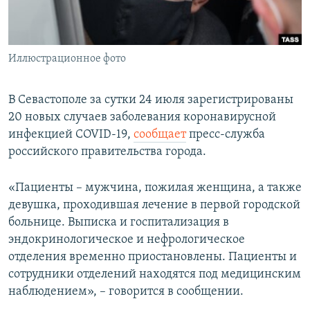
ПРИСОЕДИНЯЙТЕСЬ!
ПОБЕДИТЕЛЕЙ НЕ СУДЯТ?
КРЫМ.НЕПОКОРЕННЫЙ
Иллюстрационное фото
ELIFBE
УКРАИНСКАЯ ПРОБЛЕМА КРЫМА
В Севастополе за сутки 24 июля зарегистрированы
Все сайты RFE/RL
20 новых случаев заболевания коронавирусной
инфекцией COVID-19,
сообщает
пресс-служба
российского правительства города.
«Пациенты – мужчина, пожилая женщина, а также
девушка, проходившая лечение в первой городской
больнице. Выписка и госпитализация в
эндокринологическое и нефрологическое
отделения временно приостановлены. Пациенты и
сотрудники отделений находятся под медицинским
наблюдением», – говорится в сообщении.