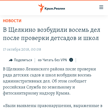
Доступность
ссылки
Вернуться
НОВОСТИ
к
НОВОСТИ
В Щелкино возбудили восемь дел
основному
СПЕЦПРОЕКТЫ
содержанию
после проверки детсадов и школ
ВОДА
Вернутся
ГРУЗ 200
к
17 октября 2018, 00:08
ИСТОРИЯ
КАРТА ВОЕННЫХ ОБЪЕКТОВ КРЫМА
главной
ЕЩЕ
Поделиться
Читать без VPN
11 ЛЕТ ОККУПАЦИИ КРЫМА. 11 ИСТОРИЙ СОПРОТИВЛЕНИЯ
навигации
Вернутся
РАДІО СВОБОДА
В Щелкино Ленинского района после проверки
ИНТЕРАКТИВ
к
ряда детских садов и школ возбудили восемь
КАК ОБОЙТИ БЛОКИРОВКУ
ИНФОГРАФИКА
поиску
административных дел. Об этом сообщает
ТЕЛЕПРОЕКТ КРЫМ.РЕАЛИИ
российская Служба по земельному и
Українською
фитосанитарному надзору Крыма.
СОВЕТЫ ПРАВОЗАЩИТНИКОВ
Qırımtatar
ПРОПАВШИЕ БЕЗ ВЕСТИ
«Были выявлены правонарушения, выраженные в