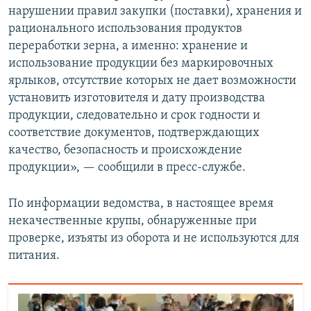
нарушении правил закупки (поставки), хранения и
ПРИСОЕДИНЯЙТЕСЬ!
ПОБЕДИТЕЛЕЙ НЕ СУДЯТ?
рационального использования продуктов
КРЫМ.НЕПОКОРЕННЫЙ
переработки зерна, а именно: хранение и
использование продукции без маркировочных
ELIFBE
ярлыков, отсутствие которых не дает возможности
УКРАИНСКАЯ ПРОБЛЕМА КРЫМА
установить изготовителя и дату производства
Все сайты RFE/RL
продукции, следовательно и срок годности и
соответствие документов, подтверждающих
качество, безопасность и происхождение
продукции», — сообщили в пресс-службе.
По информации ведомства, в настоящее время
некачественные крупы, обнаруженные при
проверке, изъяты из оборота и не используются для
питания.