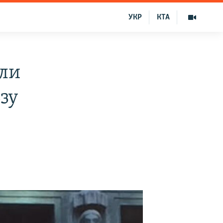
УКР
КТА
али
зу