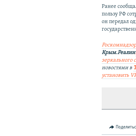
Ранее сообща
пользу РФ со
он передал о
государствен
Роскомнадзор
Крым.Реалии
зеркального 
новостями в
установить V
Поделить