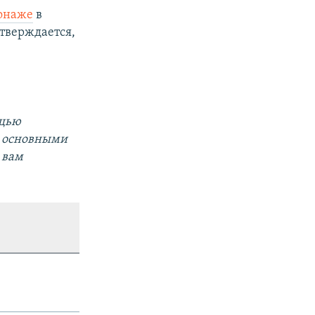
ионаже
в
утверждается,
ощью
за основными
 вам