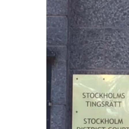
ПОБЕДИТЕЛЕЙ НЕ СУДЯТ?
КРЫМ.НЕПОКОРЕННЫЙ
ELIFBE
УКРАИНСКАЯ ПРОБЛЕМА КРЫМА