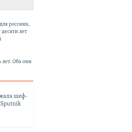
для россиян,
 десяти лет
л
 лет. Оба они
ржала шеф-
 Sputnik