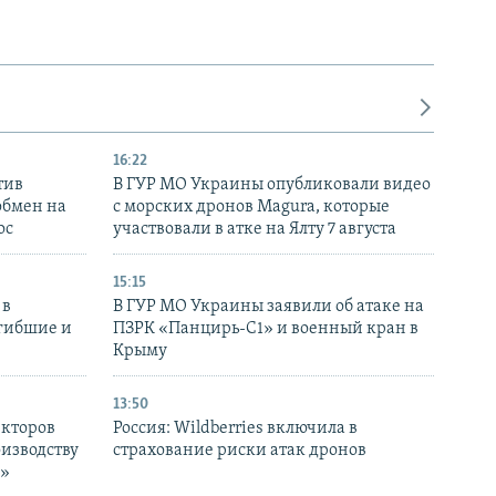
16:22
тив
В ГУР МО Украины опубликовали видео
обмен на
с морских дронов Magura, которые
ос
участвовали в атке на Ялту 7 августа
15:15
 в
В ГУР МО Украины заявили об атаке на
огибшие и
ПЗРК «Панцирь-С1» и военный кран в
Крыму
13:50
екторов
Россия: Wildberries включила в
оизводству
страхование риски атак дронов
р»