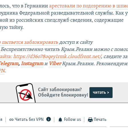
лось, что в Германии
арестовали по подозрению в шп
трудника Федеральной разведывательной службы. Как 
дной из российских спецслужб сведения, содержащие
ную тайну.
 пытается заблокировать
доступ к сайту
.
Беспрепятственно читать Крым.Реалии можно с пом
сайта:
https://d36o78oqey1rmk.cloudfront.net/
, следите 
Telegram
,
Instagram
и
Viber
Крым.Реалии. Рекомендуем
PN
.
Сайт заблокирован?
читать >
Обойдите блокировку!
ся
Читать без VPN
Follow us
Печать