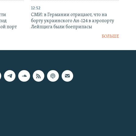
12:52
сти
СМИ: в Германии отрицают, что на
под
борту украинского Ан-124 в аэропорту
кой порт
Лейпцига были боеприпасы
БОЛЬШЕ