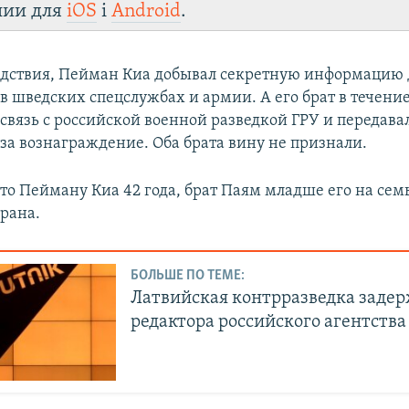
лии для
iOS
і
Android
.
едствия, Пейман Киа добывал секретную информацию 
в шведских спецслужбах и армии. А его брат в течение
связь с российской военной разведкой ГРУ и передава
а вознаграждение. Оба брата вину не признали.
то Пейману Киа 42 года, брат Паям младше его на семь
рана.
БОЛЬШЕ ПО ТЕМЕ:
Латвийская контрразведка заде
редактора российского агентства