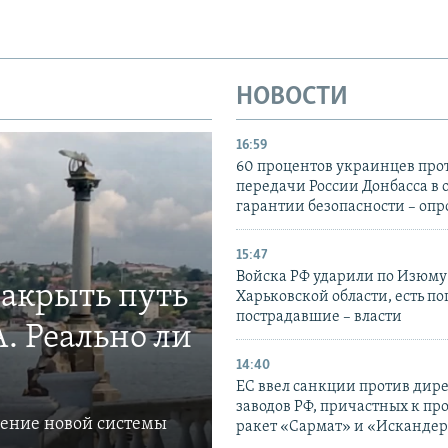
НОВОСТИ
16:59
60 процентов украинцев про
передачи России Донбасса в 
гарантии безопасности – опр
15:47
Войска РФ ударили по Изюму
закрыть путь
Харьковской области, есть п
пострадавшие – власти
. Реально ли
14:40
ЕС ввел санкции против дир
заводов РФ, причастных к пр
ление новой системы
ракет «Сармат» и «Исканде