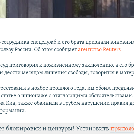
-сотрудника спецслужб и его брата признали виновны
ользу России. Об этом сообщает
агентство Reuters
.
суд приговорил к пожизненному заключению, а его бр
 и десяти месяцам лишения свободы, говорится в мате
арестованы в ноябре прошлого года, им обоим предъяв
 статье о шпионаже с отягчающими обстоятельствами.
на Киа, также обвинили в грубом нарушении правил до
нформации.
ез блокировки и цензуры! Установить
прилож