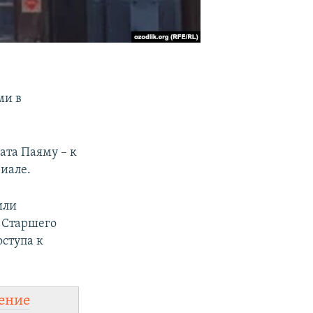
ми в
ата Паяму – к
риале.
или
 Старшего
ступа к
ение