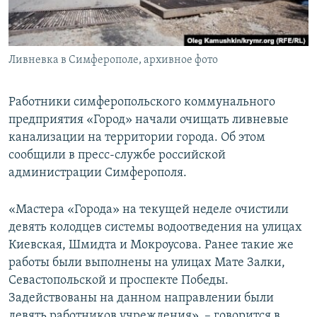
ПРИСОЕДИНЯЙТЕСЬ!
ПОБЕДИТЕЛЕЙ НЕ СУДЯТ?
КРЫМ.НЕПОКОРЕННЫЙ
Ливневка в Симферополе, архивное фото
ELIFBE
УКРАИНСКАЯ ПРОБЛЕМА КРЫМА
Работники симферопольского коммунального
Все сайты RFE/RL
предприятия «Город» начали очищать ливневые
канализации на территории города. Об этом
сообщили в пресс-службе российской
администрации Симферополя.
«Мастера «Города» на текущей неделе очистили
девять колодцев системы водоотведения на улицах
Киевская, Шмидта и Мокроусова. Ранее такие же
работы были выполнены на улицах Мате Залки,
Севастопольской и проспекте Победы.
Задействованы на данном направлении были
девять работников учреждения», – говорится в