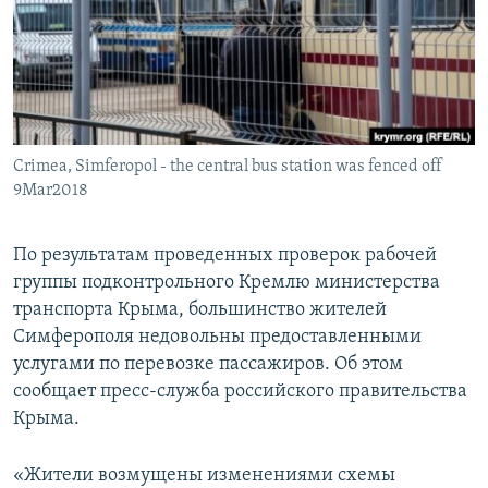
ПРИСОЕДИНЯЙТЕСЬ!
ПОБЕДИТЕЛЕЙ НЕ СУДЯТ?
КРЫМ.НЕПОКОРЕННЫЙ
ELIFBE
УКРАИНСКАЯ ПРОБЛЕМА КРЫМА
Все сайты RFE/RL
Crimea, Simferopol - the central bus station was fenced off
9Mar2018
По результатам проведенных проверок рабочей
группы подконтрольного Кремлю министерства
транспорта Крыма, большинство жителей
Симферополя недовольны предоставленными
услугами по перевозке пассажиров. Об этом
сообщает пресс-служба российского правительства
Крыма.
«Жители возмущены изменениями схемы