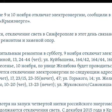
е 9 и 10 ноября отключат электроэнергию, сообщили в
 «Крымэнерго».
я, отключение света в Симферополе в этот день связан
ремонтом и заменой опор.
апитальным ремонтом в субботу, 9 ноября отключат эле
иной, 13, 24-44 (чет); ул. Куйбышева, 164/42, 164/44, 168
ресенье, 10 ноября, по улице Желябова будет проводить
уется отключение электроэнергии по следующим адрес
чет), 17, 23/15, 23-35(нечет), 47; ул. Горького, 14; ул. Жел
о, 10-20 (чет), 13-23 (нечет); ул. Жуковского/Самокиша»
мотря на запуск четвертой нитки российского энергом
одолжаются отключения света. С декабря 2015 года в К