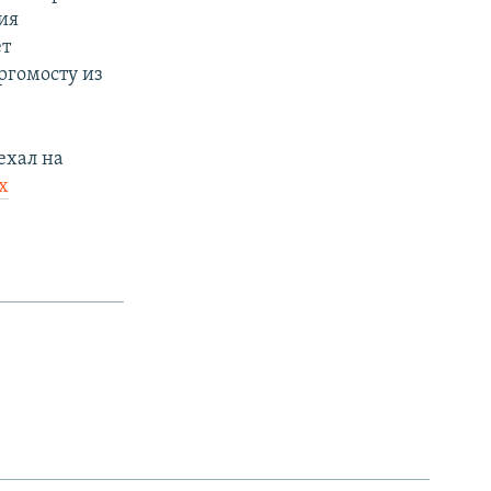
ия
ет
ргомосту из
ехал на
х