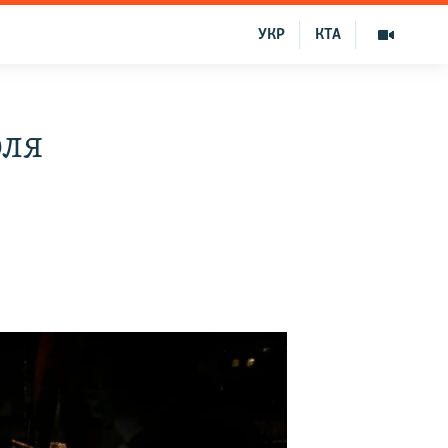
УКР
КТА
оля