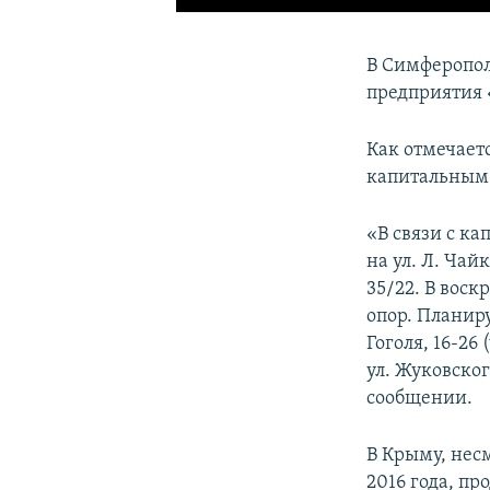
В Симферопол
предприятия
Как отмечаетс
капитальным 
«В связи с к
на ул. Л. Чайк
35/22. В воск
опор. Планир
Гоголя, 16-26 (
ул. Жуковског
сообщении.
В Крыму, нес
2016 года, пр