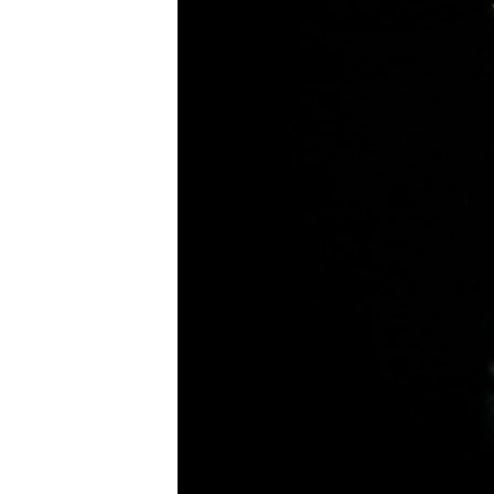
ПОБЕДИТЕЛЕЙ НЕ СУДЯТ?
КРЫМ.НЕПОКОРЕННЫЙ
ELIFBE
УКРАИНСКАЯ ПРОБЛЕМА КРЫМА