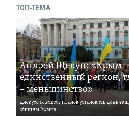
ТОП-ТЕМА
Андрей Щекун: «Крым –
единственный регион, 
– меньшинство»
Дискуссия вокруг планов установить День за
общины Крыма