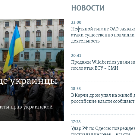
НОВОСТИ
23:00
Нефтяной гигант ОАЭ заявляе
атаки существенно повлияли 
деятельность
20:41
Продажи Wildberries упали н
после атак ВСУ – СМИ
где украинцы
18:53
В Керчи дрон упал на жилой 
российские власти сообщают
щиты прав украинской
17:28
Удар РФ по Одессе: поврежде
пострадал человек – власти