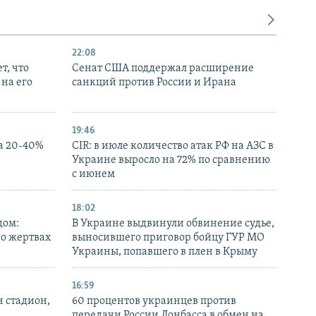
22:08
т, что
Сенат США поддержал расширение
на его
санкций против России и Ирана
19:46
а 20-40%
CIR: в июле количество атак РФ на АЗС в
Украине выросло на 72% по сравнению
с июнем
18:02
дом:
В Украине выдвинули обвинение судье,
 о жертвах
выносившего приговор бойцу ГУР МО
Украины, попавшего в плен в Крыму
16:59
н стадион,
60 процентов украинцев против
передачи России Донбасса в обмен на