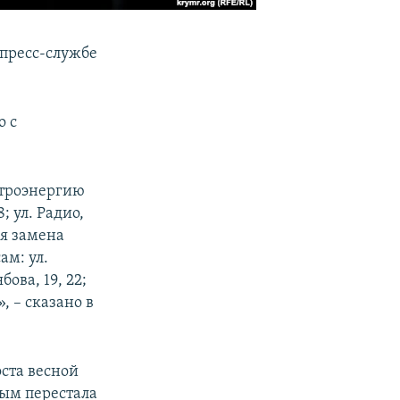
 пресс-службе
о с
ктроэнергию
; ул. Радио,
ся замена
ам: ул.
ябова, 19, 22;
, – сказано в
оста весной
рым перестала