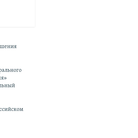
ушения
рального
ня»
альный
оссийском