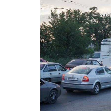
ПОБЕДИТЕЛЕЙ НЕ СУДЯТ?
КРЫМ.НЕПОКОРЕННЫЙ
ELIFBE
УКРАИНСКАЯ ПРОБЛЕМА КРЫМА