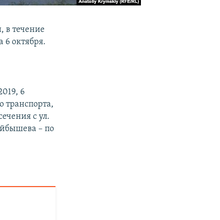
 в течение
 6 октября.
019, 6
о транспорта,
сечения с ул.
Куйбышева – по