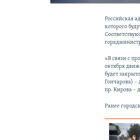
Российская а
которого буд
Соответствую
горадминист
«В связи с п
октября движ
будет закрыто
Гончарова) – 
пр. Кирова – 
Ранее городс