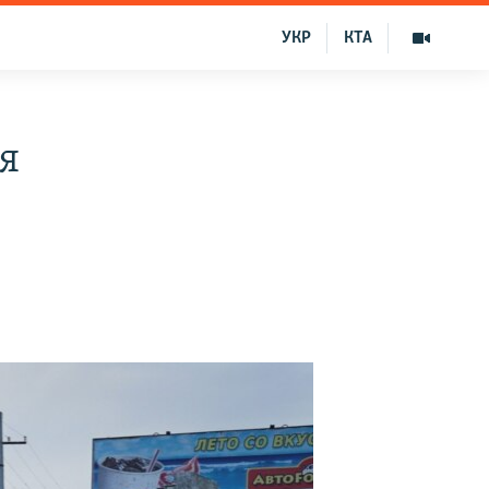
УКР
КТА
я