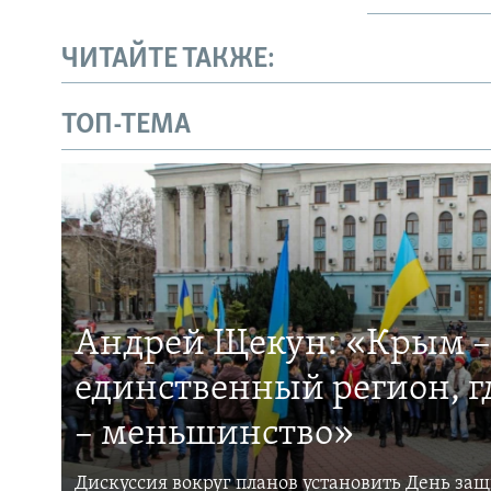
ЧИТАЙТЕ ТАКЖЕ:
ТОП-ТЕМА
Андрей Щекун: «Крым –
единственный регион, 
– меньшинство»
Дискуссия вокруг планов установить День за