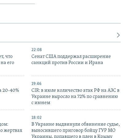
22:08
т, что
Сенат США поддержал расширение
на его
санкций против России и Ирана
19:46
а 20-40%
CIR: в июле количество атак РФ на АЗС в
Украине выросло на 72% по сравнению
с июнем
18:02
дом:
В Украине выдвинули обвинение судье,
 о жертвах
выносившего приговор бойцу ГУР МО
Украины, попавшего в плен в Крыму