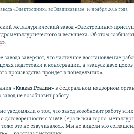
авода «Электроцинк» во Владикавказе, 16 ноября 2018 года
ский металлургический завод «Электроцинк» приступи
идрометаллургического и вельццеха. Об этом сообщают 
и
»​.
е завода заверяют, что частичное восстановление раб
целях подготовки к консервации, а «запуск двух цехов
го производства пройдет в понедельник».
ания «
Кавказ.Реалии
» в федеральном надзорном орга
 завод не возобновит работу.
не уведомляли о том, что завод возобновит работу этих
л о договоренности с УГМК (Уральская горно-металлур
 тоже это не озвучивалось. Мы не видели это соглашен
ть», – рассказал источник.