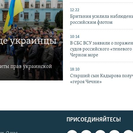
12:22
Британия усилила наблюдени
российским флотом
10:14
где украинцы
В СБС ВСУ заявили о пораже
судов российского «теневого 
Черном море
щиты прав украинской
18:10
Старший сын Кадырова полу
«героя Чечни»
ПРИСОЕДИНЯЙТЕСЬ!