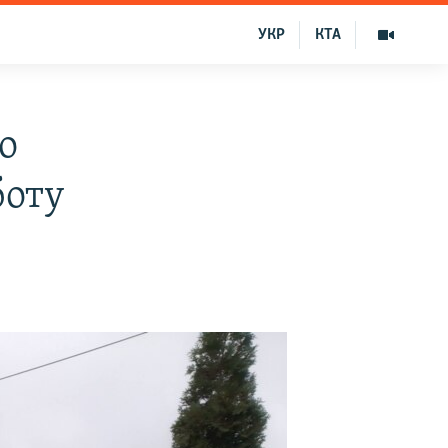
УКР
КТА
о
боту