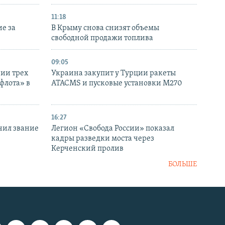
11:18
е за
В Крыму снова снизят объемы
свободной продажи топлива
09:05
нии трех
Украина закупит у Турции ракеты
флота» в
ATACMS и пусковые установки M270
16:27
чил звание
Легион «Свобода России» показал
кадры разведки моста через
Керченский пролив
БОЛЬШЕ