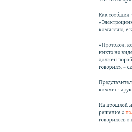
Как сообщил 
«Электроцин
комиссию, есл
«Протокол, к
никто не вид
должен пораб
говорил», – с
Представител
комментируют
На прошлой н
решение о
по
говорилось о