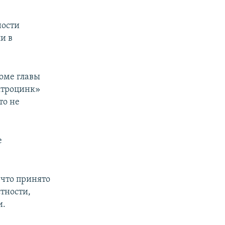
ности
ли в
роме главы
ектроцинк»
то не
е
 что принято
тности,
и.