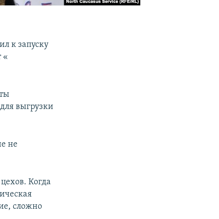
л к запуску
«​
оты
 для выгрузки
не не
 цехов. Когда
гическая
ие, сложно