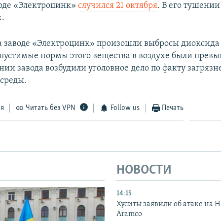
оде «Электроцинк»
случился 21 октября
. В его тушении
.
на заводе «Электроцинк» произошли выбросы диоксида
пустимые нормы этого вещества в воздухе были превы
нии завода возбудили уголовное дело по факту загряз
среды.
ся
Читать без VPN
Follow us
Печать
НОВОСТИ
14:15
Хуситы заявили об атаке на 
Aramco