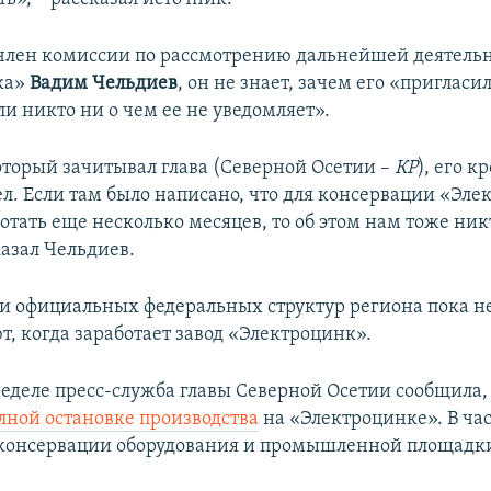
член комиссии по рассмотрению дальнейшей деятель
ка»
Вадим Чельдиев
, он не знает, зачем его «пригласи
и никто ни о чем ее не уведомляет».
оторый зачитывал глава (Северной Осетии –
КР
), его к
ел. Если там было написано, что для консервации «Эл
отать еще несколько месяцев, то об этом нам тоже ник
казал Чельдиев.
и официальных федеральных структур региона пока н
, когда заработает завод «Электроцинк».
еделе пресс-служба главы Северной Осетии сообщила,
лной остановке производства
на «Электроцинке». В час
 консервации оборудования и промышленной площадк