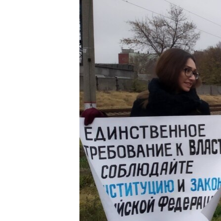
ПОБЕДИТЕЛЕЙ НЕ СУДЯТ?
КРЫМ.НЕПОКОРЕННЫЙ
ELIFBE
УКРАИНСКАЯ ПРОБЛЕМА КРЫМА