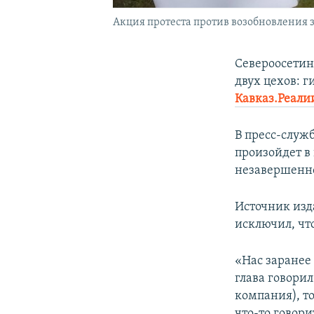
Акция протеста против возобновления з
Североосетин
двух цехов: г
Кавказ.Реали
В пресс-служб
произойдет в 
незавершенно
Источник изд
исключил, что
«Нас заранее 
глава говори
компания), то
что-то говори