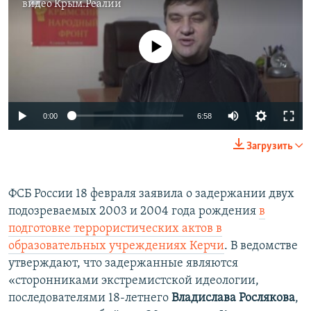
видео
Крым.Реалии
No media source currently available
Auto
0:00
6:58
270p
Загрузить
360p
Auto
270p
360p
404p
404p
ФСБ России 18 февраля заявила о задержании двух
подозреваемых 2003 и 2004 года рождения
в
1080p
1080p
подготовке террористических актов в
образовательных учреждениях Керчи
. В ведомстве
утверждают, что задержанные являются
«сторонниками экстремистской идеологии,
последователями 18-летнего
Владислава Рослякова
,