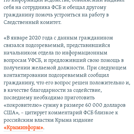
По информации ведомства, обвиняемый выдавал
ПРИСОЕДИНЯЙТЕСЬ!
ПОБЕДИТЕЛЕЙ НЕ СУДЯТ?
себя на сотрудника ФСБ и обещал другому
гражданину помочь устроиться на работу в
КРЫМ.НЕПОКОРЕННЫЙ
Следственный комитет.
ELIFBE
«В январе 2020 года с данным гражданином
УКРАИНСКАЯ ПРОБЛЕМА КРЫМА
связался подозреваемый, представившийся
Все сайты RFE/RL
начальником отдела по информационным
вопросам УФСБ, и предложивший свою помощь в
получении желаемой должности. При следующем
контактировании подозреваемый сообщил
гражданину, что его вопрос решен положительно и,
в качестве благодарности за содействие,
последнему необходимо приготовить
«покровителю» сумму в размере 60 000 долларов
США», – цитирует комментарий ФСБ близкое к
российским властям Крыма издание
«Крыминформ»
.