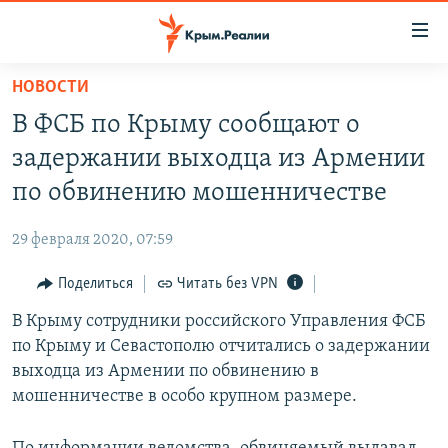
Доступность
ссылки
Вернуться
НОВОСТИ
к
НОВОСТИ
В ФСБ по Крыму сообщают о
основному
СПЕЦПРОЕКТЫ
содержанию
задержании выходца из Армении
ВОДА
Вернутся
ГРУЗ 200
по обвинению мошенничестве
к
ИСТОРИЯ
КАРТА ВОЕННЫХ ОБЪЕКТОВ КРЫМА
главной
29 февраля 2020, 07:59
ЕЩЕ
11 ЛЕТ ОККУПАЦИИ КРЫМА. 11 ИСТОРИЙ СОПРОТИВЛЕНИЯ
навигации
Вернутся
Поделиться
Читать без VPN
РАДІО СВОБОДА
ИНТЕРАКТИВ
к
В Крыму сотрудники российского Управления ФСБ
КАК ОБОЙТИ БЛОКИРОВКУ
ИНФОГРАФИКА
поиску
по Крыму и Севастополю отчитались о задержании
ТЕЛЕПРОЕКТ КРЫМ.РЕАЛИИ
выходца из Армении по обвинению в
Українською
мошенничестве в особо крупном размере.
СОВЕТЫ ПРАВОЗАЩИТНИКОВ
Qırımtatar
ПРОПАВШИЕ БЕЗ ВЕСТИ