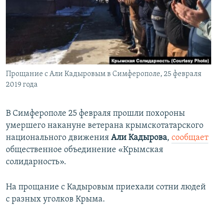
ПРИСОЕДИНЯЙТЕСЬ!
ПОБЕДИТЕЛЕЙ НЕ СУДЯТ?
КРЫМ.НЕПОКОРЕННЫЙ
ELIFBE
УКРАИНСКАЯ ПРОБЛЕМА КРЫМА
Все сайты RFE/RL
Прощание с Али Кадыровым в Симферополе, 25 февраля
2019 года
В Симферополе 25 февраля прошли похороны
умершего накануне ветерана крымскотатарского
национального движения
Али Кадырова
,
сообщает
общественное объединение «Крымская
солидарность».
На прощание с Кадыровым приехали сотни людей
с разных уголков Крыма.