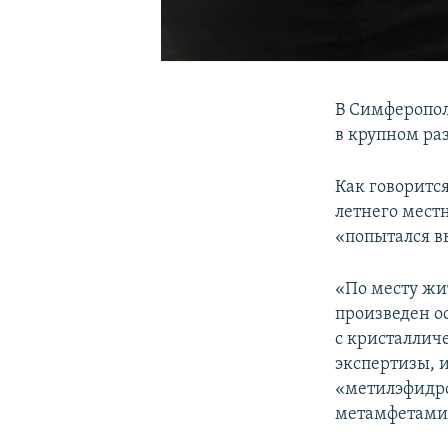
В Симферопол
в крупном ра
Как говоритс
летнего мест
«попытался в
«По месту жи
произведен о
с кристаллич
экспертизы, 
«метилэфидро
метамфетамин