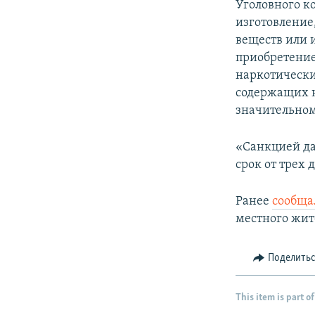
Уголовного к
изготовление
веществ или 
приобретение
наркотически
содержащих н
значительном
«Санкцией да
срок от трех 
Ранее
сообща
местного жит
Поделить
This item is part of