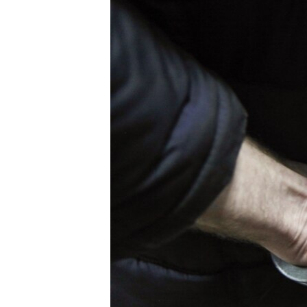
ПОБЕДИТЕЛЕЙ НЕ СУДЯТ?
КРЫМ.НЕПОКОРЕННЫЙ
ELIFBE
УКРАИНСКАЯ ПРОБЛЕМА КРЫМА