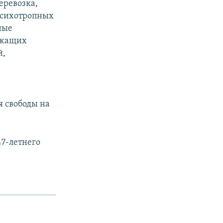
еревозка,
 психотропных
ные
ержащих
й,
в
я свободы на
47-летнего