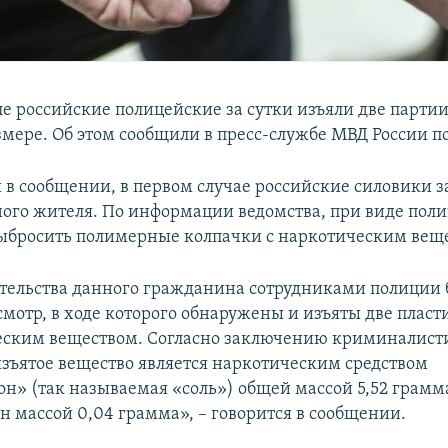
е российские полицейские за сутки изъяли две парти
змере. Об этом сообщили в пресс-службе МВД России п
я в сообщении, в первом случае российские силовики 
ного жителя. По информации ведомства, при виде пол
ыбросить полимерные колпачки с наркотическим вещ
тельства данного гражданина сотрудниками полиции
смотр, в ходе которого обнаружены и изъяты две плас
еским веществом. Согласно заключению криминалист
изъятое вещество является наркотическим средством
н» (так называемая «соль») общей массой 5,52 грамм
 массой 0,04 грамма», – говорится в сообщении.