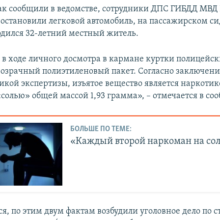
как сообщили в ведомстве, сотрудники ДПС ГИБДД МВД 
остановили легковой автомобиль, на пассажирском с
одился 32-летний местный житель.
 в ходе личного досмотра в кармане куртки полицейс
озрачный полиэтиленовый пакет. Согласно заключен
кой экспертизы, изъятое вещество является наркотик
солью» общей массой 1,93 грамма», – отмечается в со
БОЛЬШЕ ПО ТЕМЕ:
«Каждый второй наркоман на со
я, по этим двум фактам возбудили уголовное дело по с