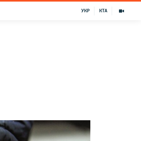
УКР
КТА