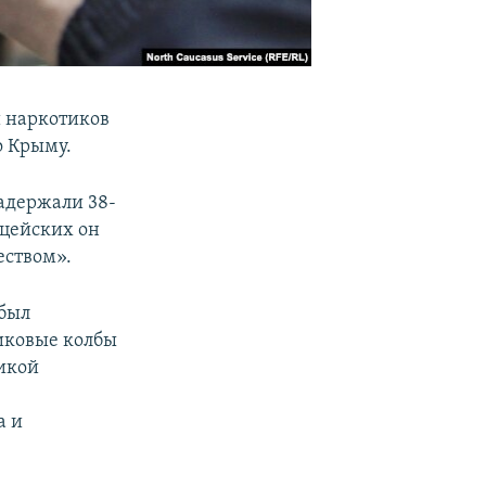
и наркотиков
о Крыму.
задержали 38-
ицейских он
еством».
 был
тиковые колбы
икой
а и