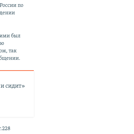
России по
идении
кими был
ию
ом, так
общении.
ли сидит»
т.228