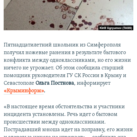
ПРИСОЕДИНЯЙТЕСЬ!
ПОБЕДИТЕЛЕЙ НЕ СУДЯТ?
КРЫМ.НЕПОКОРЕННЫЙ
ELIFBE
УКРАИНСКАЯ ПРОБЛЕМА КРЫМА
Пятнадцатилетний школьник из Симферополя
Все сайты RFE/RL
получил ножевые ранения в результате бытового
конфликта между одноклассниками, но его жизни
ничего не угрожает. Об этом сообщила старший
помощник руководителя ГУ СК России в Крыму и
Севастополе
Ольга Постнова
, информирует
«Крыминформ»
.
«В настоящее время обстоятельства и участники
инцидента установлены. Речь идет о бытовом
происшествии между одноклассниками.
Пострадавший юноша идет на поправку, его жизни