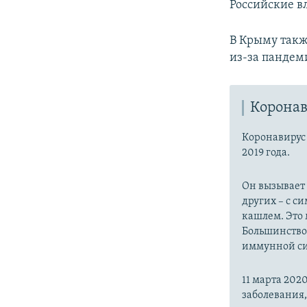
Российские в
В Крыму такж
из-за пандем
Коронав
Коронавиру
2019 года.
Он вызывает
других – с с
кашлем. Это 
Большинство
иммунной си
11 марта 20
заболевания