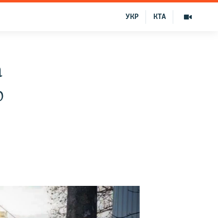
УКР
КТА
а
о