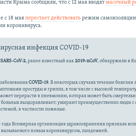
ласти Крыма сообщили, что с 12 мая вводят
масочный 
е с 18 мая
перестает действовать
режим самоизоляции
ии коронавируса.
ирусная инфекция COVID-19
с
SARS-CoV-2
, ранее известный как
2019-nCoV
, обнаружили в К
 заболевания
COVID-19
. В некоторых случаях течение болезни л
имптомами простуды и гриппа, в том числе с высокой температ
может перерасти в пневмонию, которая может быть смертельн
 больных выздоравливает; умирают преимущественно люди с
стемой, в частности пожилые.
20 года Всемирная организация здравоохранения признала вс
, вызываемого новым коронавирусом, пандемией.