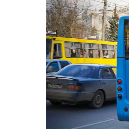
ПОБЕДИТЕЛЕЙ НЕ СУДЯТ?
КРЫМ.НЕПОКОРЕННЫЙ
ELIFBE
УКРАИНСКАЯ ПРОБЛЕМА КРЫМА