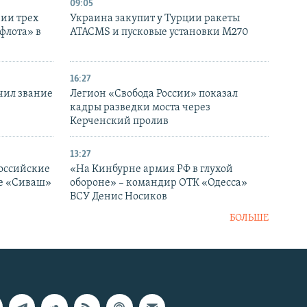
09:05
нии трех
Украина закупит у Турции ракеты
флота» в
ATACMS и пусковые установки M270
16:27
чил звание
Легион «Свобода России» показал
кадры разведки моста через
Керченский пролив
13:27
оссийские
«На Кинбурне армия РФ в глухой
ке «Сиваш»
обороне» – командир ОТК «Одесса»
ВСУ Денис Носиков
БОЛЬШЕ