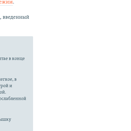
режим
.
, введенный
итае в конце
егкое, в
урой и
ой.
 ослабленной
пышку