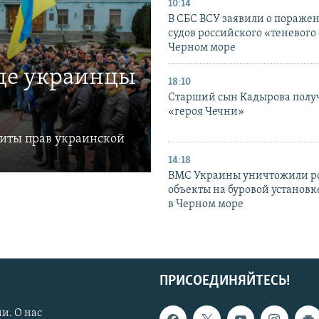
10:14
В СБС ВСУ заявили о пораже
судов российского «теневого 
Черном море
где украинцы
18:10
Старший сын Кадырова полу
«героя Чечни»
щиты прав украинской
14:18
ВМС Украины уничтожили р
объекты на буровой установ
в Черном море
ПРИСОЕДИНЯЙТЕСЬ!
и. О нас