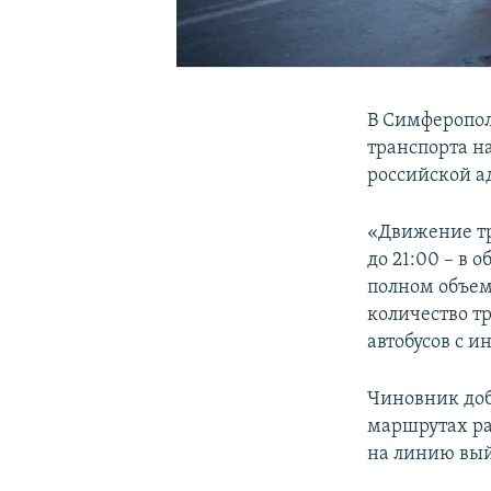
В Симферопол
транспорта н
российской 
«Движение тра
до 21:00 – в 
полном объеме
количество т
автобусов с и
Чиновник доб
маршрутах раб
на линию вый