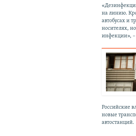
«Дезинфекция
на линию. Кр
автобусах и 
носителях, н
инфекции», –
Российские в
новые транс
автостанций.