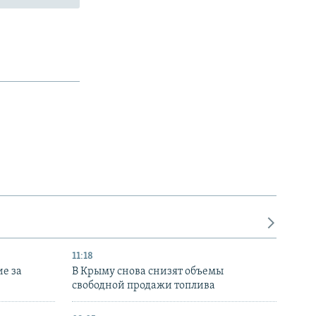
11:18
е за
В Крыму снова снизят объемы
свободной продажи топлива