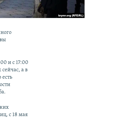
нного
авы
00 и с 17:00
 сейчас, а в
о есть
ости
ба.
ских
ц, с 18 мая