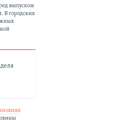
ред выпуском
. В городских
ажных
сной
еделя
тановили
ловины