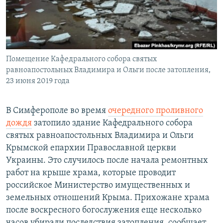
ПРИСОЕДИНЯЙТЕСЬ!
ПОБЕДИТЕЛЕЙ НЕ СУДЯТ?
КРЫМ.НЕПОКОРЕННЫЙ
ELIFBE
Помещение Кафедрального собора святых
УКРАИНСКАЯ ПРОБЛЕМА КРЫМА
равноапостольных Владимира и Ольги после затопления,
Все сайты RFE/RL
23 июня 2019 года
В Симферополе во время
очередного проливного
дождя
затопило здание Кафедрального собора
святых равноапостольных Владимира и Ольги
Крымской епархии Православной церкви
Украины. Это случилось после начала ремонтных
работ на крыше храма, которые проводит
российское Министерство имущественных и
земельных отношений Крыма. Прихожане храма
после воскресного богослужения еще несколько
часов убирали последствия затопления, сообщает