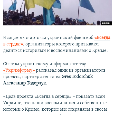
ПРИСОЕДИНЯЙТЕСЬ!
ПОБЕДИТЕЛЕЙ НЕ СУДЯТ?
КРЫМ.НЕПОКОРЕННЫЙ
ELIFBE
УКРАИНСКАЯ ПРОБЛЕМА КРЫМА
В соцсетях стартовал украинский флешмоб
«Всегда
Все сайты RFE/RL
в сердце»
, организаторы которого призывают
делиться историями и воспоминаниями о Крыме.
Об этом украинскому информагентству
«Укринформу»
рассказал один из организаторов
проекта, партнер агентства
Gres Todorchuk
Александр Тодорчук
.
«Цель проекта «Всегда в сердце» – показать всей
Украине, что наши воспоминания и собственные
истории о Крыме, которые мы сохраняем в своем