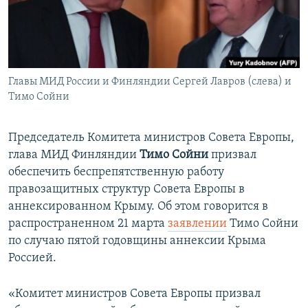
ПРИСОЕДИНЯЙТЕСЬ!
ПОБЕДИТЕЛЕЙ НЕ СУДЯТ?
КРЫМ.НЕПОКОРЕННЫЙ
ELIFBE
Главы МИД России и Финляндии Сергей Лавров (слева) и
УКРАИНСКАЯ ПРОБЛЕМА КРЫМА
Тимо Сойни
Все сайты RFE/RL
Председатель Комитета министров Совета Европы,
глава МИД Финляндии
Тимо Сойни
призвал
обеспечить беспрепятственную работу
правозащитных структур Совета Европы в
аннексированном Крыму. Об этом говорится в
распространенном 21 марта
заявлении
Тимо Сойни
по случаю пятой годовщины аннексии Крыма
Россией.
«Комитет министров Совета Европы призвал