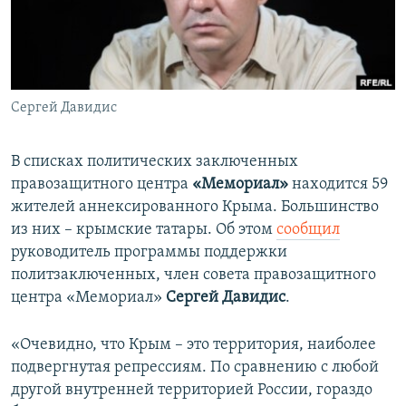
ПРИСОЕДИНЯЙТЕСЬ!
ПОБЕДИТЕЛЕЙ НЕ СУДЯТ?
КРЫМ.НЕПОКОРЕННЫЙ
ELIFBE
Сергей Давидис
УКРАИНСКАЯ ПРОБЛЕМА КРЫМА
Все сайты RFE/RL
В списках политических заключенных
правозащитного центра
«Мемориал»
находится 59
жителей аннексированного Крыма. Большинство
из них – крымские татары. Об этом
сообщил
руководитель программы поддержки
политзаключенных, член совета правозащитного
центра «Мемориал»
Сергей Давидис
.
«Очевидно, что Крым – это территория, наиболее
подвергнутая репрессиям. По сравнению с любой
другой внутренней территорией России, гораздо