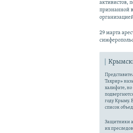
активистов, 
признанной в
организацией
29 марта аре
симферопольс
Крымски
Представите
Тахрир» наз
халифате, но
подвергаютс
году Крыму. 
список объе
Защитники а
их преследо