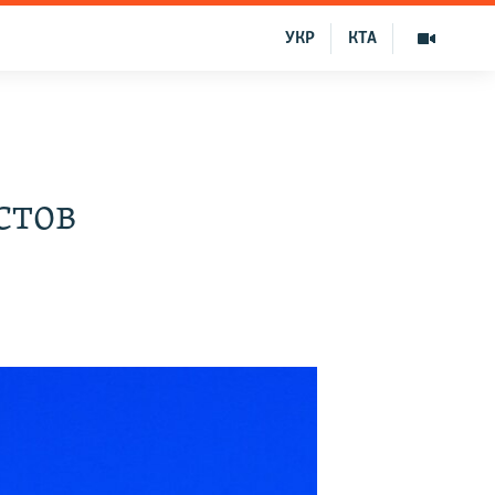
УКР
КТА
стов