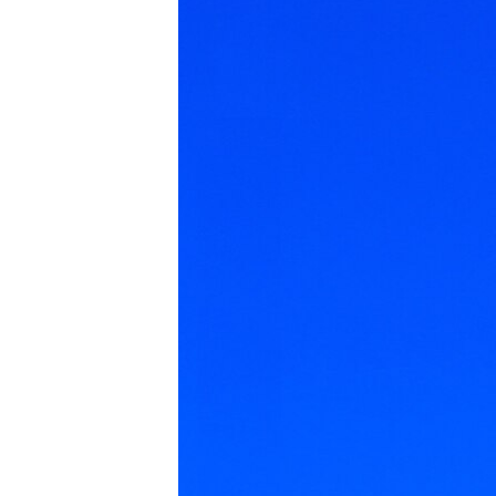
ПОБЕДИТЕЛЕЙ НЕ СУДЯТ?
КРЫМ.НЕПОКОРЕННЫЙ
ELIFBE
УКРАИНСКАЯ ПРОБЛЕМА КРЫМА