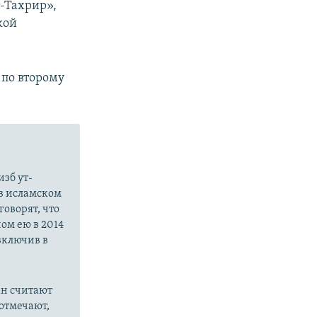
т-Тахрир»,
кой
 по второму
зб ут-
в исламском
оворят, что
ом ею в 2014
 включив в
ан считают
отмечают,