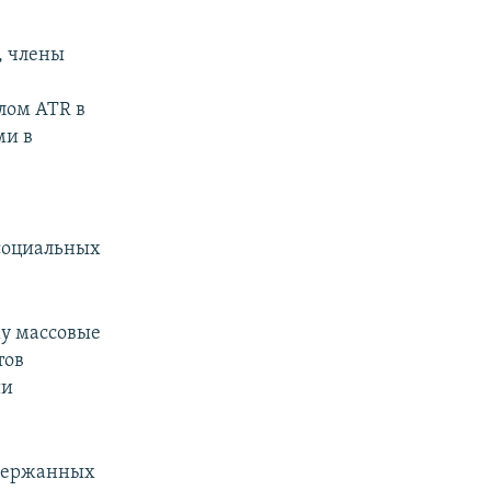
, члены
лом ATR в
ми в
социальных
му массовые
тов
ии
адержанных