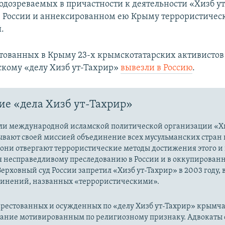
подозреваемых в причастности к деятельности «Хизб у
 России и аннексированном ею Крыму террористичес
.
стованных в Крыму 23-х крымскотатарских активистов
кому «делу Хизб ут-Тахрир»
вывезли в Россию
.
е «дела Хизб ут-Тахрир»
ли международной исламской политической организации «Хи
ывают своей миссией объединение всех мусульманских стран 
 они отвергают террористические методы достижения этого и г
я несправедливому преследованию в России и в оккупированн
Верховный суд России запретил «Хизб ут-Тахрир» в 2003 году,
динений, названных «террористическими».
рестованных и осужденных по «делу Хизб ут-Тахрир» крымч
вание мотивированным по религиозному признаку. Адвокаты 