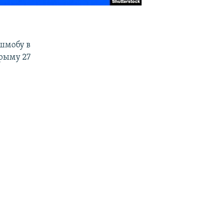
шмобу в
рыму 27