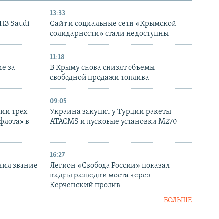
13:33
НПЗ Saudi
Сайт и социальные сети «Крымской
солидарности» стали недоступны
11:18
е за
В Крыму снова снизят объемы
свободной продажи топлива
09:05
нии трех
Украина закупит у Турции ракеты
флота» в
ATACMS и пусковые установки M270
16:27
чил звание
Легион «Свобода России» показал
кадры разведки моста через
Керченский пролив
БОЛЬШЕ