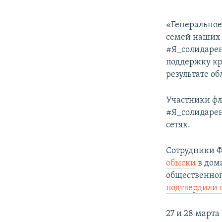
«Генеральное
семей наших 
#Я_солидаре
поддержку кр
результате об
Участники фл
#Я_солидаре
сетях.
Сотрудники Ф
обыски
в дом
общественног
подтвердили 
27 и 28 март