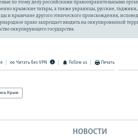
уемые по этому делу российскими правоохранительными орга
енно крымские татары, а также украинцы, русские, таджики,
цы и крымчане другого этнического происхождения, испов
ународное право запрещает вводить на оккупированной тер
ство оккупирующего государства.
ся
Читать без VPN
Follow us
Печать
есь Крым
НОВОСТИ