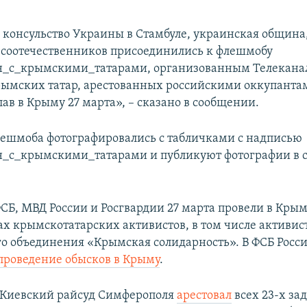
 консульство Украины в Стамбуле, украинская община
соотечественников присоединились к флешмобу
н_с_крымскими_татарами, организованным Телекана
ымских татар, арестованных российскими оккупанта
лав в Крыму 27 марта», – сказано в сообщении.
ешмоба фотографировались с табличками с надписью
н_с_крымскими_татарами и публикуют фотографии в 
СБ, МВД России и Росгвардии 27 марта провели в Кры
ах крымскотатарских активистов, в том числе активис
о объединения «Крымская солидарность». В ФСБ Росс
проведение обысков в Крыму
.
а Киевский райсуд Симферополя
арестовал
всех 23-х з