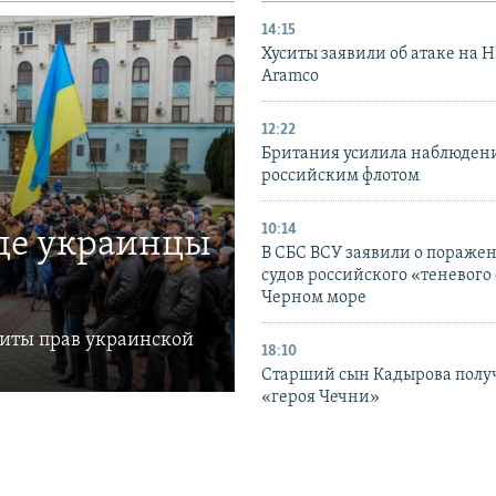
14:15
Хуситы заявили об атаке на 
Aramco
12:22
Британия усилила наблюдени
российским флотом
10:14
где украинцы
В СБС ВСУ заявили о пораже
судов российского «теневого 
Черном море
щиты прав украинской
18:10
Старший сын Кадырова полу
«героя Чечни»