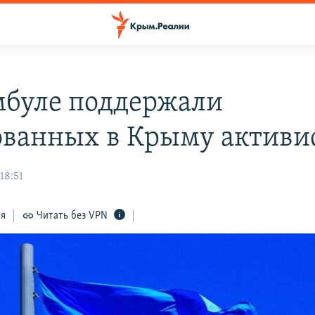
мбуле поддержали
ованных в Крыму активи
18:51
ся
Читать без VPN