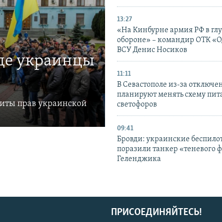
13:27
«На Кинбурне армия РФ в гл
обороне» – командир ОТК «О
ВСУ Денис Носиков
где украинцы
11:11
В Севастополе из-за отключе
планируют менять схему пит
щиты прав украинской
светофоров
09:41
Бровди: украинские беспил
поразили танкер «теневого ф
Геленджика
ПРИСОЕДИНЯЙТЕСЬ!