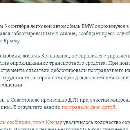
ом 3 сентября легковой автомобиль ВMW опрокинулся в
зался заблокированным в салоне, сообщает пресс-служ
о Крыму.
томобиля, житель Краснодара, не справился с управлен
устив опрокидывание транспортного средства. При по
струмента спасатели деблокировали пострадавшего 
 сотрудникам «скорой помощи» для дальнейшей госпи
сообщении.
сь, в Севастополе произошло ДТП при участии микроав
ины. В результате аварии
пострадали двое детей.
ели сообщили, что в Крыму
увеличилось количество се
огах. В Крыму в первом квартале 2019 года привлекли