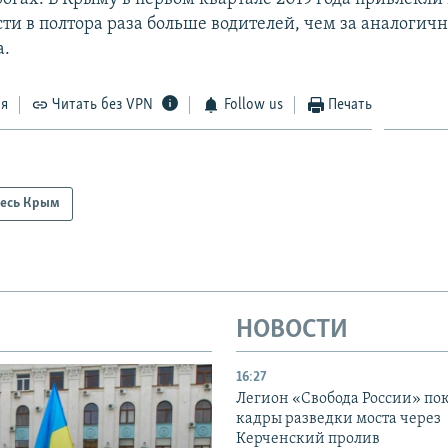
сти в полтора раза больше водителей, чем за аналогич
а.
ся
Читать без VPN
Follow us
Печать
есь Крым
НОВОСТИ
16:27
Легион «Свобода России» по
кадры разведки моста через
Керченский пролив