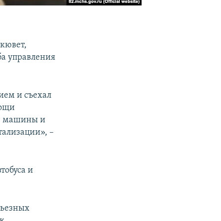
 кювет,
ба управления
ием и съехал
мощи
из машины и
тализации», –
тобуса и
рьезных
 к