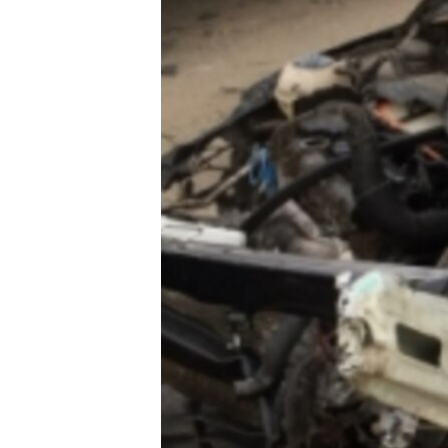
ПОБЕДИТЕЛЕЙ НЕ СУДЯТ?
КРЫМ.НЕПОКОРЕННЫЙ
ELIFBE
УКРАИНСКАЯ ПРОБЛЕМА КРЫМА