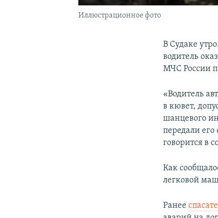
Иллюстрационное фото
В Судаке утр
водитель ока
МЧС России п
«Водитель ав
в кювет, доп
шанцевого ин
передали его
говорится в 
Как сообщало
легковой маш
Ранее
спасат
аварий на дор