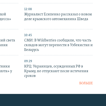
12:08
ухой
Журналист Есипенко рассказал о новом
десса»
деле крымского автомеханика Шведа
10:45
ний света
СМИ: В Wildberries сообщили, что часть
ания
складов могут перенести в Узбекистан и
Беларусь
09:29
отники
КРЦ: Украинцев, осужденных РФ в
лота» у
Крыму, не отпускают после истечения
сроков
БОЛЬШЕ