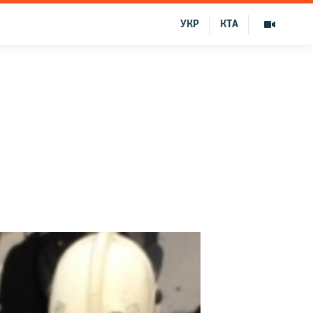
УКР
КТА