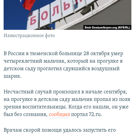
ПРИСОЕДИНЯЙТЕСЬ!
ПОБЕДИТЕЛЕЙ НЕ СУДЯТ?
КРЫМ.НЕПОКОРЕННЫЙ
ELIFBE
Иллюстрационное фото
УКРАИНСКАЯ ПРОБЛЕМА КРЫМА
Все сайты RFE/RL
В России в тюменской больнице 28 октября умер
четырехлетний мальчик, который на прогулке в
детском саду проглотил сдувшийся воздушный
шарик.
Несчастный случай произошел в начале сентября,
на прогулке в детском саду мальчик пропал из поля
зрения воспитательницы. Когда его нашли, он уже
был без сознания,
сообщил
портал 72.ru.
Врачам скорой помощи удалось запустить его