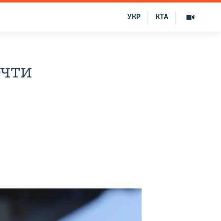
УКР
КТА
очти