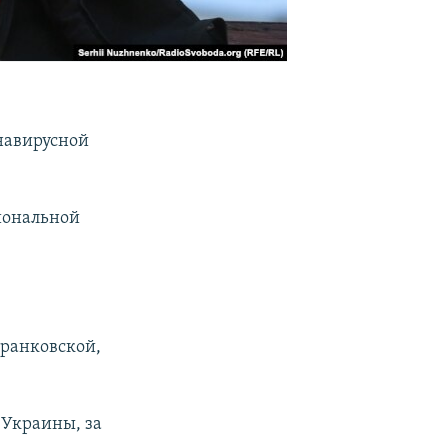
навирусной
иональной
Франковской,
 Украины, за