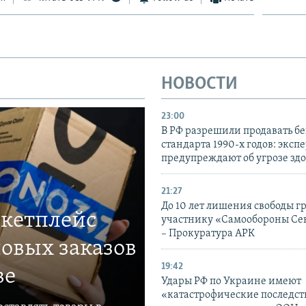
НОВОСТИ
23:00
В РФ разрешили продавать б
стандарта 1990-х годов: эксп
предупреждают об угрозе зд
21:27
До 10 лет лишения свободы г
ркетплейс
участнику «Самообороны Се
– Прокуратура АРК
овых заказов
19:42
ве
Удары РФ по Украине имеют
«катастрофические последст