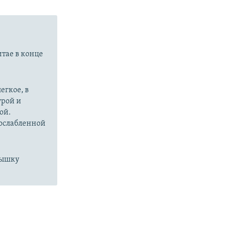
итае в конце
егкое, в
урой и
ой.
 ослабленной
пышку