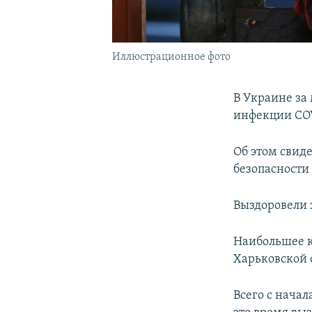
Иллюстрационное фото
В Украине за
инфекции COV
Об этом свид
безопасности
Выздоровели з
Наибольшее к
Харьковской о
Всего с нача