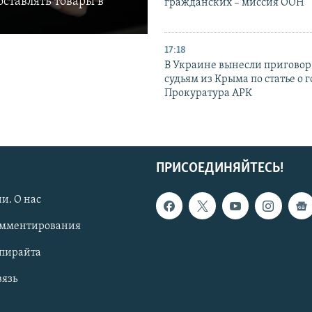
ставлять товары в
гражданских – миссия ООН
17:18
В Украине вынесли приговор
судьям из Крыма по статье о 
Прокуратура АРК
ПРИСОЕДИНЯЙТЕСЬ!
и. О нас
омментирования
опирайта
вязь