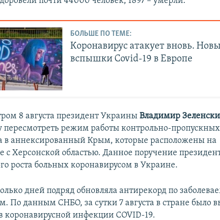
доровели почти 44000 человек, 1897 – умерли.
БОЛЬШЕ ПО ТЕМЕ:
Коронавирус атакует вновь. Нов
вспышки Covid-19 в Европе
ром 8 августа президент Украины
Владимир Зеленск
у пересмотреть режим работы контрольно-пропускных
а в аннексированный Крым, которые расположены на
 с Херсонской областью. Данное поручение президент
го роста больных коронавирусом в Украине.
олько дней подряд обновляла антирекорд по заболева
. По данным СНБО, за сутки 7 августа в стране было 
в коронавирусной инфекции COVID-19.