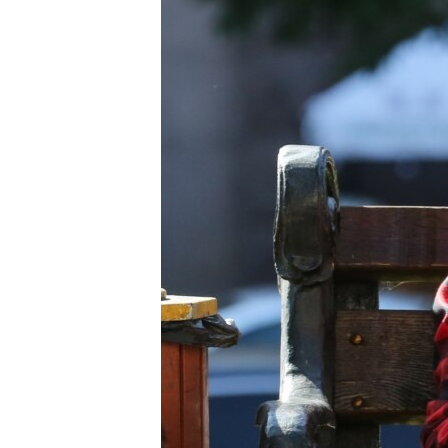
ПОБЕДИТЕЛЕЙ НЕ СУДЯТ?
КРЫМ.НЕПОКОРЕННЫЙ
ELIFBE
УКРАИНСКАЯ ПРОБЛЕМА КРЫМА