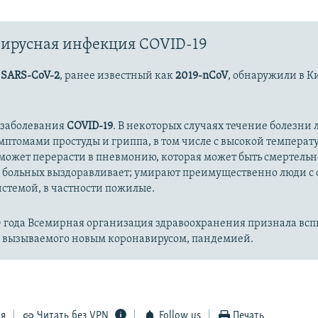
ирусная инфекция COVID-19
с
SARS-CoV-2
, ранее известный как
2019-nCoV
, обнаружили в К
 заболевания
COVID-19
. В некоторых случаях течение болезни л
имптомами простуды и гриппа, в том числе с высокой температ
может перерасти в пневмонию, которая может быть смертельн
 больных выздоравливает; умирают преимущественно люди с
стемой, в частности пожилые.
20 года Всемирная организация здравоохранения признала вс
, вызываемого новым коронавирусом, пандемией.
ся
Читать без VPN
Follow us
Печать