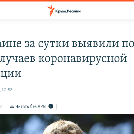
аине за сутки выявили п
случаев коронавирусной
кции
 10:53
ся
Читать без VPN