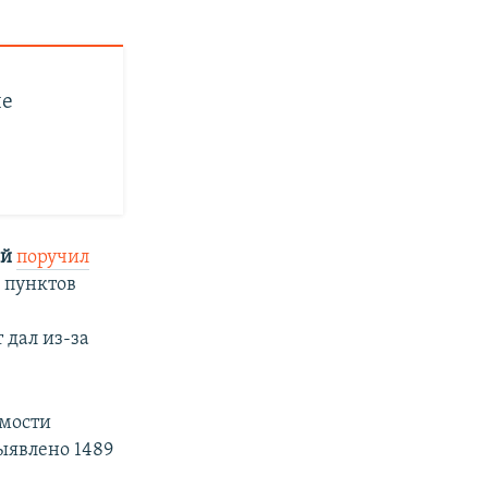
ые
ий
поручил
 пунктов
 дал из-за
емости
выявлено 1489