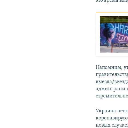
это время выз
Напомним, ут
правительств
выезда/въезд
админгранице
стремительно
Украина неск
коронавирусом
новых случае