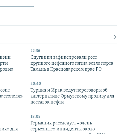
22:36
ензин
Спутники зафиксировали рост
ерты
крупного нефтяного пятна возле порта
оровью
Тамань в Краснодарском крае РФ
20:40
розит
Турция и Ирак ведут переговоры об
вастополя»
альтернативе Ормузскому проливу для
поставок нефти
18:05
Германия расследует «очень
вия» для
серьезные» инциденты около