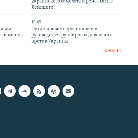
украинского самолета и рейса DHL в
Лейпциге
16:45
 двум
Путин провел перестановки в
госизмене –
руководстве группировок, воюющих
против Украины
БОЛЬШЕ