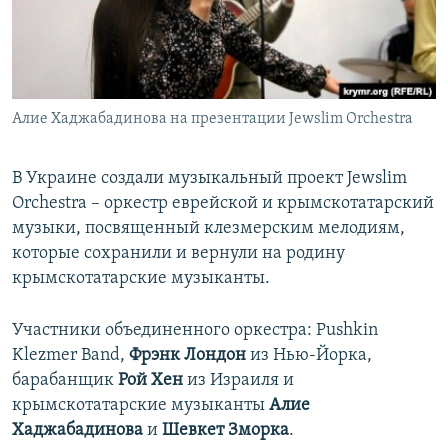
ПРИСОЕДИНЯЙТЕСЬ!
ПОБЕДИТЕЛЕЙ НЕ СУДЯТ?
КРЫМ.НЕПОКОРЕННЫЙ
ELIFBE
Алие Хаджабадинова на презентации Jewslim Orchestra
УКРАИНСКАЯ ПРОБЛЕМА КРЫМА
Все сайты RFE/RL
В Украине создали музыкальный проект Jewslim
Orchestra – оркестр еврейской и крымскотатарский
музыки, посвященный клезмерским мелодиям,
которые сохранили и вернули на родину
крымскотатарские музыканты.
Участники объединенного оркестра: Pushkin
Klezmer Band,
Фрэнк Лондон
из Нью-Йорка,
барабанщик
Рой Хен
из Израиля и
крымскотатарские музыканты
Алие
Хаджабадинова
и
Шевкет Зморка
.