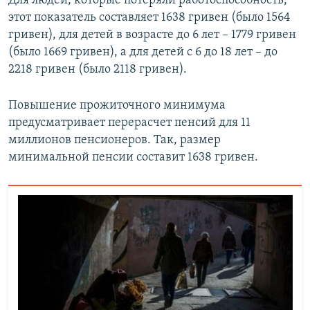
Для людей, которые потеряли работоспособность,
ПРИСОЕДИНЯЙТЕСЬ!
ПОБЕДИТЕЛЕЙ НЕ СУДЯТ?
этот показатель составляет 1638 гривен (было 1564
гривен), для детей в возрасте до 6 лет – 1779 гривен
КРЫМ.НЕПОКОРЕННЫЙ
(было 1669 гривен), а для детей с 6 до 18 лет – до
ELIFBE
2218 гривен (было 2118 гривен).
УКРАИНСКАЯ ПРОБЛЕМА КРЫМА
Повышение прожиточного минимума
Все сайты RFE/RL
предусматривает перерасчет пенсий для 11
миллионов пенсионеров. Так, размер
минимальной пенсии составит 1638 гривен.