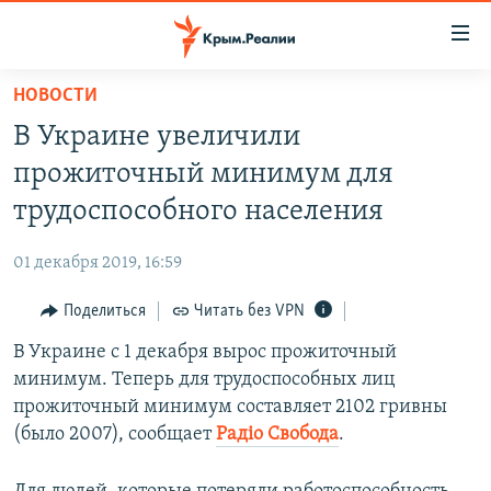
Доступность
ссылки
Вернуться
НОВОСТИ
к
НОВОСТИ
В Украине увеличили
основному
СПЕЦПРОЕКТЫ
содержанию
прожиточный минимум для
ВОДА
Вернутся
ГРУЗ 200
трудоспособного населения
к
ИСТОРИЯ
КАРТА ВОЕННЫХ ОБЪЕКТОВ КРЫМА
главной
01 декабря 2019, 16:59
ЕЩЕ
11 ЛЕТ ОККУПАЦИИ КРЫМА. 11 ИСТОРИЙ СОПРОТИВЛЕНИЯ
навигации
Вернутся
Поделиться
Читать без VPN
РАДІО СВОБОДА
ИНТЕРАКТИВ
к
В Украине с 1 декабря вырос прожиточный
КАК ОБОЙТИ БЛОКИРОВКУ
ИНФОГРАФИКА
поиску
минимум. Теперь для трудоспособных лиц
ТЕЛЕПРОЕКТ КРЫМ.РЕАЛИИ
прожиточный минимум составляет 2102 гривны
Українською
(было 2007), сообщает
Радiо Свобода
.
СОВЕТЫ ПРАВОЗАЩИТНИКОВ
Qırımtatar
ПРОПАВШИЕ БЕЗ ВЕСТИ