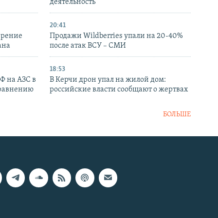
деятельность
20:41
ирение
Продажи Wildberries упали на 20-40%
ана
после атак ВСУ – СМИ
18:53
РФ на АЗС в
В Керчи дрон упал на жилой дом:
сравнению
российские власти сообщают о жертвах
БОЛЬШЕ