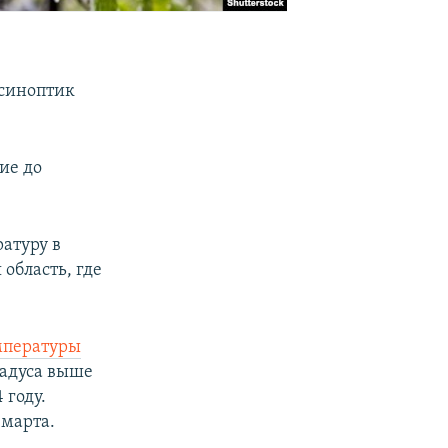
синоптик
ие до
атуру в
область, где
емпературы
градуса выше
 году.
 марта.