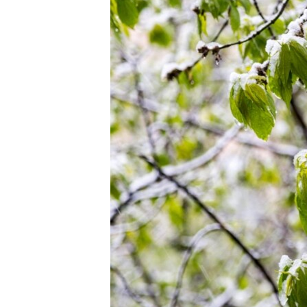
ПОБЕДИТЕЛЕЙ НЕ СУДЯТ?
КРЫМ.НЕПОКОРЕННЫЙ
ELIFBE
УКРАИНСКАЯ ПРОБЛЕМА КРЫМА