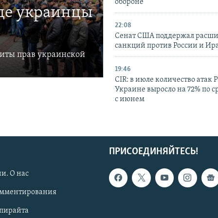
обороне
где украинцы
22:08
Сенат США поддержал расш
санкций против России и Ир
щиты прав украинской
19:46
CIR: в июле количество атак 
Украине выросло на 72% по 
с июнем
ПРИСОЕДИНЯЙТЕСЬ!
и. О нас
омментирования
опирайта