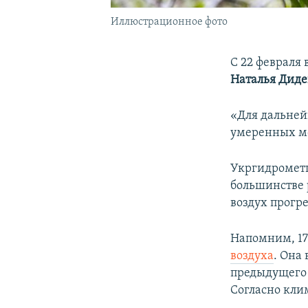
Иллюстрационное фото
С 22 февраля
Наталья Дид
«Для дальней
умеренных мо
Укргидрометц
большинстве 
воздух прогре
Напомним, 17
воздуха
. Она 
предыдущего р
Согласно клим