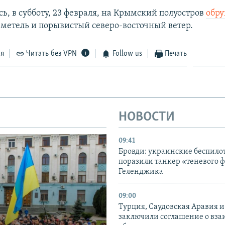
ь, в субботу, 23 февраля, на Крымский полуостров
обру
, метель и порывистый северо-восточный ветер.
ся
Читать без VPN
Follow us
Печать
НОВОСТИ
09:41
Бровди: украинские беспил
поразили танкер «теневого ф
Геленджика
09:00
Турция, Саудовская Аравия 
заключили соглашение о вз