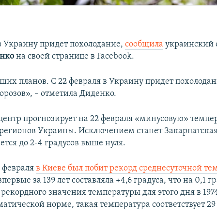
 в Украину придет похолодание,
сообщила
украинский 
енко
на своей странице в Facebook.
ших планов. С 22 февраля в Украину придет похолодан
розов», – отметила Диденко.
ентр прогнозирует на 22 февраля «минусовую» темпер
регионов Украины. Исключением станет Закарпатская 
ется до 2-4 градусов выше нуля.
 февраля
в Киеве был побит рекорд среднесуточной т
впервые за 139 лет составляла +4,6 градуса, что на 0,1 
екордного значения температуры для этого дня в 1974
атической норме, такая температура соответствует 29