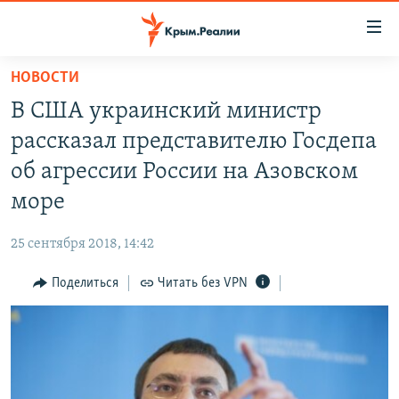
Доступность
ссылки
Вернуться
НОВОСТИ
к
НОВОСТИ
В США украинский министр
основному
СПЕЦПРОЕКТЫ
содержанию
рассказал представителю Госдепа
ВОДА
Вернутся
ГРУЗ 200
об агрессии России на Азовском
к
ИСТОРИЯ
КАРТА ВОЕННЫХ ОБЪЕКТОВ КРЫМА
море
главной
ЕЩЕ
11 ЛЕТ ОККУПАЦИИ КРЫМА. 11 ИСТОРИЙ СОПРОТИВЛЕНИЯ
навигации
25 сентября 2018, 14:42
Вернутся
РАДІО СВОБОДА
ИНТЕРАКТИВ
к
Поделиться
Читать без VPN
КАК ОБОЙТИ БЛОКИРОВКУ
ИНФОГРАФИКА
поиску
ТЕЛЕПРОЕКТ КРЫМ.РЕАЛИИ
Українською
СОВЕТЫ ПРАВОЗАЩИТНИКОВ
Qırımtatar
ПРОПАВШИЕ БЕЗ ВЕСТИ