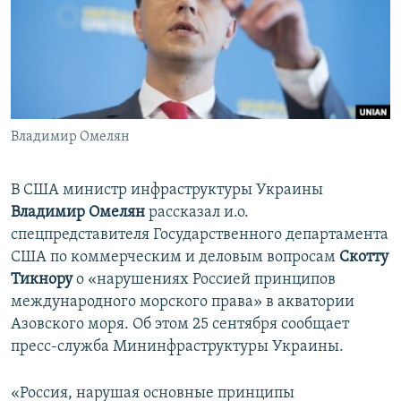
ПРИСОЕДИНЯЙТЕСЬ!
ПОБЕДИТЕЛЕЙ НЕ СУДЯТ?
КРЫМ.НЕПОКОРЕННЫЙ
ELIFBE
УКРАИНСКАЯ ПРОБЛЕМА КРЫМА
Все сайты RFE/RL
Владимир Омелян
В США министр инфраструктуры Украины
Владимир Омелян
рассказал и.о.
спецпредставителя Государственного департамента
США по коммерческим и деловым вопросам
Скотту
Тикнору
о «нарушениях Россией принципов
международного морского права» в акватории
Азовского моря. Об этом 25 сентября сообщает
пресс-служба Мининфраструктуры Украины.
«Россия, нарушая основные принципы