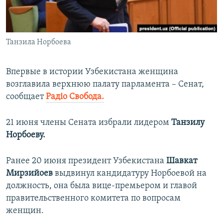
ПРИСОЕДИНЯЙТЕСЬ!
ПОБЕДИТЕЛЕЙ НЕ СУДЯТ?
КРЫМ.НЕПОКОРЕННЫЙ
Танзила Норбоева
ELIFBE
УКРАИНСКАЯ ПРОБЛЕМА КРЫМА
Впервые в истории Узбекистана женщина
Все сайты RFE/RL
возглавила верхнюю палату парламента – Сенат,
сообщает
Радіо Свобода.
21 июня члены Сената избрали лидером
Танзилу
Норбоеву.
Ранее 20 июня президент Узбекистана
Шавкат
Мирзийоев
выдвинул
кандидатуру Норбоевой на
должность, она была вице-премьером и главой
правительственного комитета по вопросам
женщин.