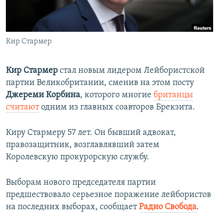
ПРИСОЕДИНЯЙТЕСЬ!
ПОБЕДИТЕЛЕЙ НЕ СУДЯТ?
КРЫМ.НЕПОКОРЕННЫЙ
Кир Стармер
ELIFBE
УКРАИНСКАЯ ПРОБЛЕМА КРЫМА
Кир Стармер
стал новым лидером Лейбористской
Все сайты RFE/RL
партии Великобритании, сменив на этом посту
Джереми Корбина
, которого многие
британцы
считают
одним из главных соавторов Брекзита.
Киру Стармеру 57 лет. Он бывший адвокат,
правозащитник, возглавлявший затем
Королевскую прокурорскую службу.
Выборам нового председателя партии
предшествовало серьезное поражение лейбористов
на последних выборах, сообщает
Радио Свобода
.