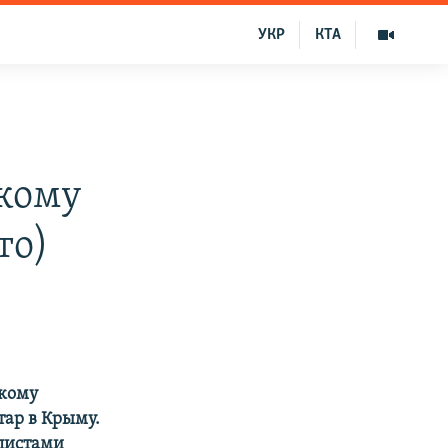
УКР
КТА
кому
то)
скому
ар в Крыму.
листами