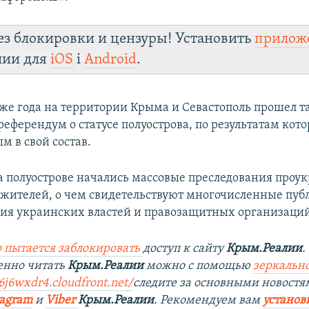
ез блокировки и цензуры! Установить
прилож
лии для
iOS
і
Android
.
о же года на территории Крыма и Севастополь прошел т
еферендум о статусе полуострова, по результатам кото
м в свой состав.
на полуострове начались массовые преследования проу
жителей, о чем свидетельствуют многочисленные пуб
ия украинских властей и правозащитных организаций
 пытается заблокировать
доступ к сайту
Крым.Реалии
.
енно читать
Крым.Реалии
можно с помощью
зеркально
6j6wxdr4.cloudfront.net/
следите за основными новостя
tagram
и
Viber
Крым.Реалии
. Рекомендуем вам
установ