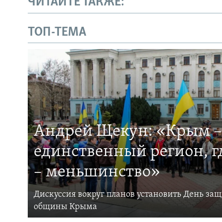
ЧИТАЙТЕ ТАКЖЕ:
ТОП-ТЕМА
Андрей Щекун: «Крым –
единственный регион, 
– меньшинство»
Дискуссия вокруг планов установить День за
общины Крыма