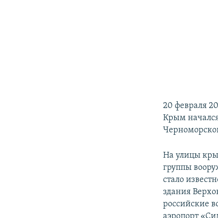
20 февраля 20
Крым начался
Черноморског
На улицы кры
группы воору
стало извест
здания Верхо
российские в
аэропорт «Си