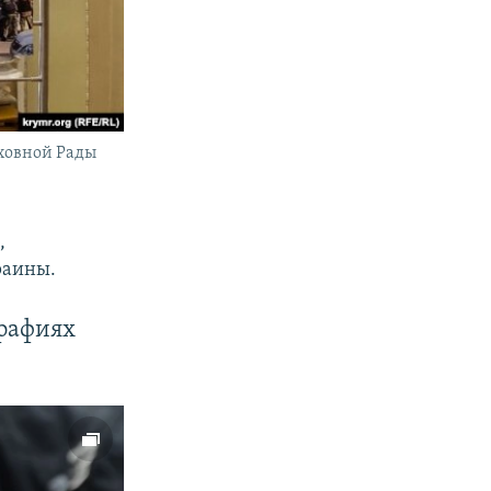
ховной Рады
,
раины.
графиях