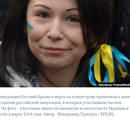
 оккупации Россией Крыма в марте по полуострову прокатилась вол
в против российской оккупации, в которых участвовали тысячи
На фото – участница одного из митингов за целостность Украины в
ле в марте 2014 года. Автор - Володимир Притула / RFE/RL.