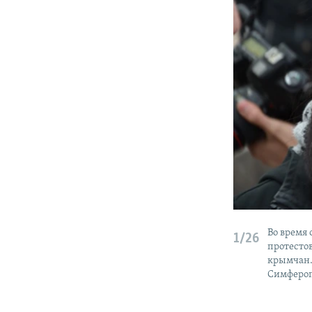
Во время
1/26
протесто
крымчан. 
Симферопо