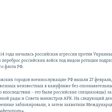
14 года началась российская агрессия против Украины.
 переброс российских войск под видом ротации подра
о флота РФ.
мских городов военнослужащие РФ вышли 27 февраля,
женных неизвестных в камуфляже без опознавательны
но впоследствии – это были российские спецназовцы) з
вной рады и Совета министров АРК. На следующий ден
оенные заблокировали, а затем захватили Междунар
мферополь».