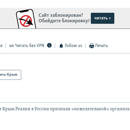
Сайт заблокирован?
читать >
Обойдите блокировку!
ся
Читать без VPN
Follow us
Печать
есь Крым
и Крым.Реалии в России признали «нежелательной» организ