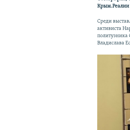
ПОБЕДИТЕЛЕЙ НЕ СУДЯТ?
Крым.Реалии 
КРЫМ.НЕПОКОРЕННЫЙ
Среди выстав
ELIFBE
активиста На
УКРАИНСКАЯ ПРОБЛЕМА КРЫМА
политузника 
Владислава Е