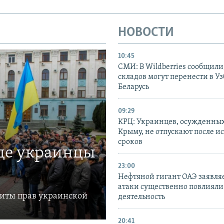
НОВОСТИ
10:45
СМИ: В Wildberries сообщили,
складов могут перенести в У
Беларусь
09:29
КРЦ: Украинцев, осужденных
Крыму, не отпускают после и
сроков
где украинцы
23:00
Нефтяной гигант ОАЭ заявляе
атаки существенно повлияли 
щиты прав украинской
деятельность
20:41