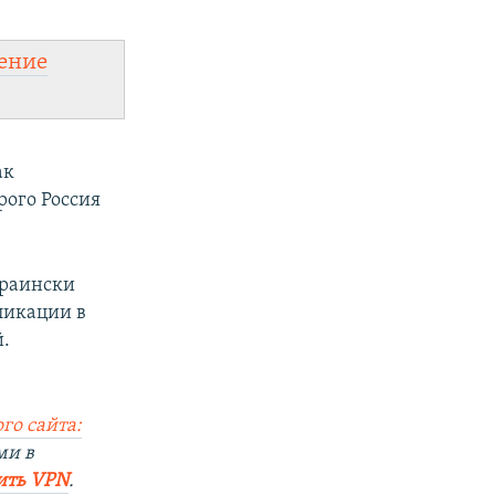
ение
ак
рого Россия
краински
ликации в
.
го сайта:
ми в
ить VPN
.