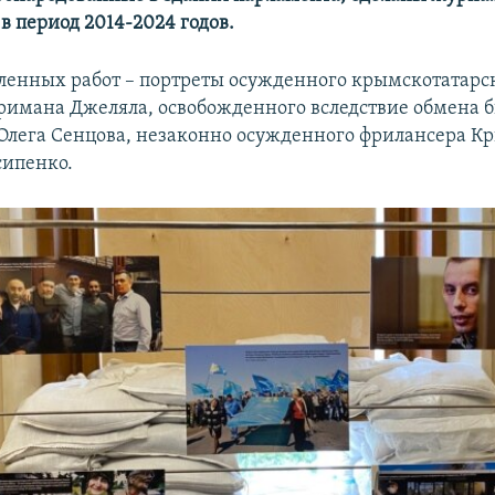
в период 2014-2024 годов.
ленных работ – портреты осужденного крымскотатарс
римана Джеляла, освобожденного вследствие обмена 
Олега Сенцова, незаконно осужденного фрилансера К
сипенко.