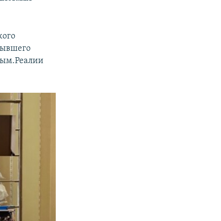
кого
бывшего
рым.Реалии