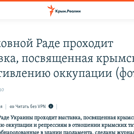
ховной Раде проходит
вка, посвященная крымс
тивлению оккупации (фо
10
ся
Читать без VPN
Раде Украины проходит выставка, посвященная крым
ю оккупации и репрессиям в отношении крымских тат
обнародованные в здании парламента, сделаны журна