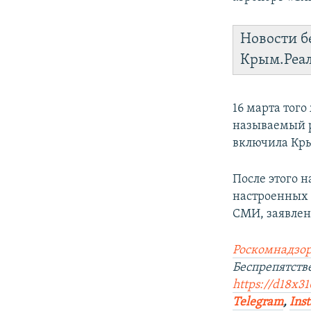
Новости б
Крым.Реа
16 марта тог
называемый р
включила Кры
После этого 
настроенных 
СМИ, заявлен
Роскомнадзор
Беспрепятств
https://d18x31
Telegram
,
Ins