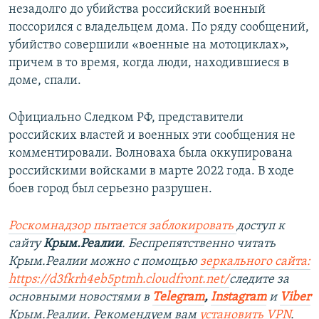
незадолго до убийства российский военный
поссорился с владельцем дома. По ряду сообщений,
убийство совершили «военные на мотоциклах»,
причем в то время, когда люди, находившиеся в
доме, спали.
Официально Следком РФ, представители
российских властей и военных эти сообщения не
комментировали. Волноваха была оккупирована
российскими войсками в марте 2022 года. В ходе
боев город был серьезно разрушен.
Роскомнадзор пытается заблокировать
доступ к
сайту
Крым.Реалии
. Беспрепятственно читать
Крым.Реалии можно с помощью
зеркального сайта:
https://d3fkrh4eb5ptmh.cloudfront.net/
следите за
основными новостями в
Telegram
,
Instagram
и
Viber
Крым.Реалии. Рекомендуем вам
установить VPN
.