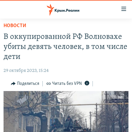
Доступность
ссылки
Вернуться
НОВОСТИ
к
НОВОСТИ
В оккупированной РФ Волновахе
основному
СПЕЦПРОЕКТЫ
содержанию
убиты девять человек, в том числе
ВОДА
Вернутся
ГРУЗ 200
дети
к
ИСТОРИЯ
КАРТА ВОЕННЫХ ОБЪЕКТОВ КРЫМА
главной
29 октября 2023, 15:24
ЕЩЕ
11 ЛЕТ ОККУПАЦИИ КРЫМА. 11 ИСТОРИЙ СОПРОТИВЛЕНИЯ
навигации
Вернутся
Поделиться
Читать без VPN
РАДІО СВОБОДА
ИНТЕРАКТИВ
к
КАК ОБОЙТИ БЛОКИРОВКУ
ИНФОГРАФИКА
поиску
ТЕЛЕПРОЕКТ КРЫМ.РЕАЛИИ
Українською
СОВЕТЫ ПРАВОЗАЩИТНИКОВ
Qırımtatar
ПРОПАВШИЕ БЕЗ ВЕСТИ