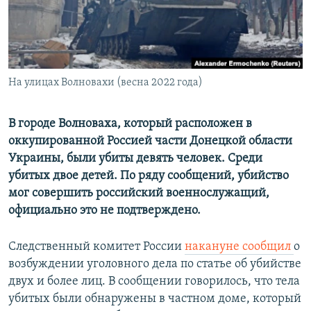
ПРИСОЕДИНЯЙТЕСЬ!
ПОБЕДИТЕЛЕЙ НЕ СУДЯТ?
КРЫМ.НЕПОКОРЕННЫЙ
ELIFBE
На улицах Волновахи (весна 2022 года)
УКРАИНСКАЯ ПРОБЛЕМА КРЫМА
Все сайты RFE/RL
В городе Волноваха, который расположен в
оккупированной Россией части Донецкой области
Украины, были убиты девять человек. Среди
убитых двое детей. По ряду сообщений, убийство
мог совершить российский военнослужащий,
официально это не подтверждено.
Следственный комитет России
накануне сообщил
о
возбуждении уголовного дела по статье об убийстве
двух и более лиц. В сообщении говорилось, что тела
убитых были обнаружены в частном доме, который