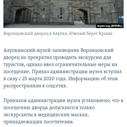
ПРИСОЕДИНЯЙТЕСЬ!
ПОБЕДИТЕЛЕЙ НЕ СУДЯТ?
КРЫМ.НЕПОКОРЕННЫЙ
ELIFBE
Воронцовский дворец в Алупке, Южный берег Крыма
УКРАИНСКАЯ ПРОБЛЕМА КРЫМА
Все сайты RFE/RL
Алупкинский музей-заповедник Воронцовский
дворец не прекратил проводить экскурсии для
туристов, однако ввел ограничительные меры на
посещение. Приказ администрации музея вступил
в силу с 25 марта 2020 года. Информацию об этом
распространили в соцсетях.
Приказом администрации музея установлено, что к
посещению дворца допускаются только
экскурсанты в медицинских масках,
принадлежащих посетителям.